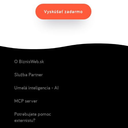
Vyskúšať zadarmo
O BiznisWeb.sk
Služba Partner
Umelá inteligencia - AI
MCP server
Potrebujete pomoc
externistu?