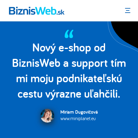
Menu
Nový e-shop od
la
BiznisWeb a support tím
mi moju podnikateľskú
.
cestu výrazne uľahčili.
Miriam Dugovičová
www.miniplanet.eu