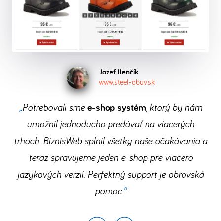
vaše
zadarmo
po
a
jednej
objednávky
súkromie
a
dokončení
môžete
administrácii.
e-
a
presvedčte
registrácie.
hneď
Prečítajte
shopu
ochrana
sa
začať
.
si,
ako
bezstarostne
dát
sami,
Stačí
to
a
Jozef Ilenčík
samozrejmosťou.
čo
www.steel-obuv.sk
vám
u
rýchlo.
získate
len
nás
Potrebovali sme
e-shop systém
, ktorý by nám
prechodom
dobrý
funguje
na
umožnil jednoducho predávať na viacerých
nápad,
a
BiznisWeb.
trhoch. BiznisWeb splnil všetky naše očakávania a
počítač
koľko
teraz spravujeme jeden e-shop pre viacero
a
ušetríte.
jazykových verzií. Perfektný support je obrovská
internet.
pomoc.