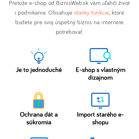
Pretože e-shop od BiznisWeb.sk vám uľahčí život
i podnikanie. Obsahuje
všetky funkcie
, ktoré
budete pre svoj úspešný biznis na internete
potrebovať.
Je to jednoduché
E-shop s vlastným
dizajnom
Vytvoriť
Prispôsobte
e-
si
šablóny
shop
e-
či
Ochrana dát a
Import starého e-
shopu
webstránku
súkromia
shopu
podľa
bez
Naše
Máte
seba.