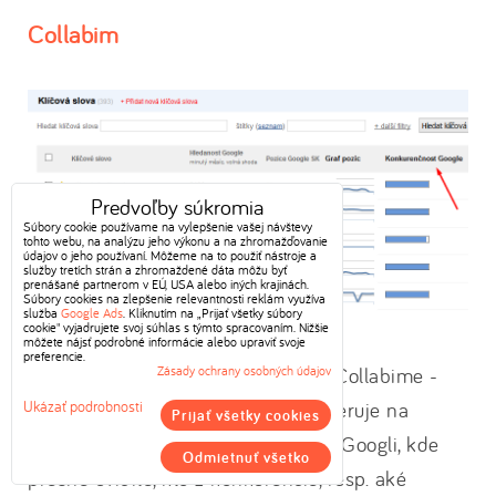
Collabim
Predvoľby súkromia
Súbory cookie používame na vylepšenie vašej návštevy
tohto webu, na analýzu jeho výkonu a na zhromažďovanie
údajov o jeho používaní. Môžeme na to použiť nástroje a
služby tretích strán a zhromaždené dáta môžu byť
prenášané partnerom v EÚ, USA alebo iných krajinách.
Súbory cookies na zlepšenie relevantnosti reklám využíva
služba
Google Ads
. Kliknutím na „Prijať všetky súbory
cookie" vyjadrujete svoj súhlas s týmto spracovaním. Nižšie
môžete nájsť podrobné informácie alebo upraviť svoje
preferencie.
*Ak kliknete na uvedenú pozíciu v Collabime -
Zásady ochrany osobných údajov
červený rámček, systém vás presmeruje na
Ukázať podrobnosti
Prijať všetky cookies
konkrétne výsledky vyhľadávania v Googli, kde
Odmietnuť všetko
presne uvidíte, kto z konkurencie, resp. aké