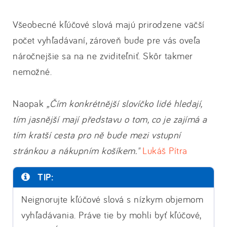
Všeobecné kľúčové slová majú prirodzene väčší
počet vyhľadávaní, zároveň bude pre vás oveľa
náročnejšie sa na ne zviditeľniť. Skôr takmer
nemožné.
Naopak
„Čím konkrétnější slovíčko lidé hledají,
tím jasnější mají představu o tom, co je zajímá a
tím kratší cesta pro ně bude mezi vstupní
stránkou a nákupním košíkem."
Lukáš Pítra
TIP:
Neignorujte kľúčové slová s nízkym objemom
vyhľadávania. Práve tie by mohli byť kľúčové,