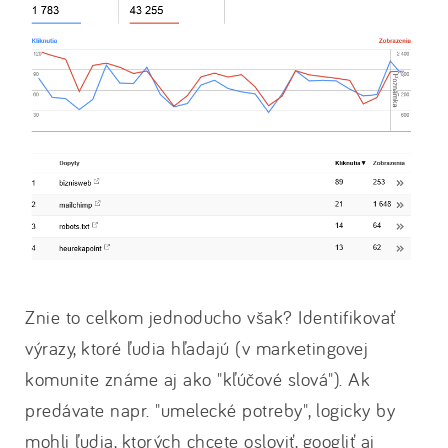
Znie to celkom jednoducho však? Identifikovať
výrazy, ktoré ľudia hľadajú (v marketingovej
komunite známe aj ako "kľúčové slová"). Ak
predávate napr. "umelecké potreby", logicky by
mohli ľudia, ktorých chcete osloviť, googliť aj