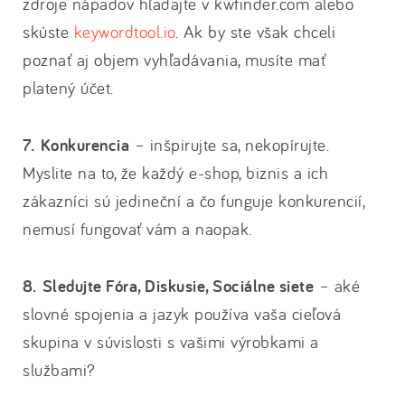
zdroje nápadov hľadajte v kwfinder.com alebo
skúste
keywordtool.io
. Ak by ste však chceli
poznať aj objem vyhľadávania, musíte mať
platený účet.
7. Konkurencia
– inšpirujte sa, nekopírujte.
Myslite na to, že každý e-shop, biznis a ich
zákazníci sú jedineční a čo funguje konkurencií,
nemusí fungovať vám a naopak.
8. Sledujte Fóra, Diskusie, Sociálne siete
– aké
slovné spojenia a jazyk používa vaša cieľová
skupina v súvislosti s vašimi výrobkami a
službami?