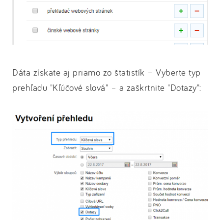
Dáta získate aj priamo zo štatistík – Vyberte typ
prehľadu "Kľúčové slová" – a zaškrtnite "Dotazy":