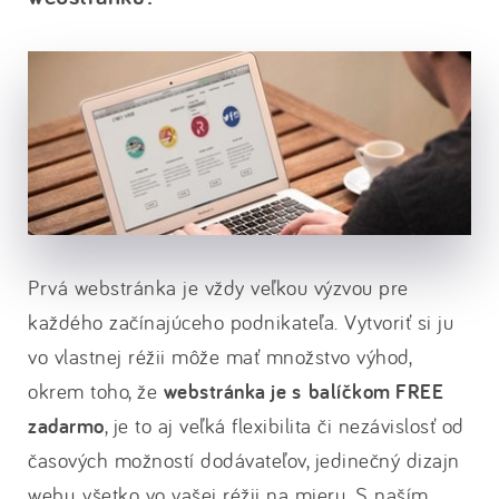
Prvá webstránka je vždy veľkou výzvou pre
každého začínajúceho podnikateľa. Vytvoriť si ju
vo vlastnej réžii môže mať množstvo výhod,
okrem toho, že
webstránka je s balíčkom FREE
zadarmo
, je to aj veľká flexibilita či nezávislosť od
časových možností dodávateľov, jedinečný dizajn
webu, všetko vo vašej réžii na mieru. S naším