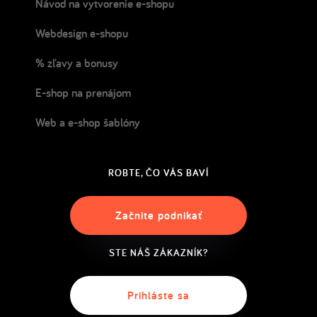
Návod na vytvorenie e-shopu
Webdesign e-shopu
% zľavy a bonusy
E-shop na prenájom
Web a e-shop šablóny
ROBTE, ČO VÁS BAVÍ
Začnite podnikať
STE NÁŠ ZÁKAZNÍK?
Prihláste sa