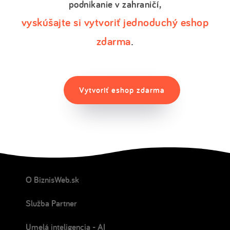
podnikanie v zahraničí,
vyskúšajte si vytvoriť jednoduchý eshop
zdarma
.
Vytvoriť eshop zdarma
O BiznisWeb.sk
Služba Partner
Umelá inteligencia - AI