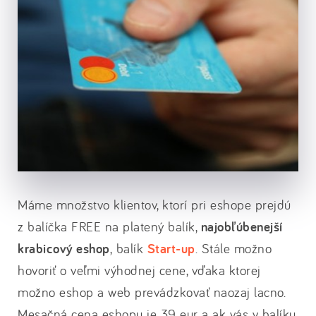
Máme množstvo klientov, ktorí pri eshope prejdú
z balíčka FREE na platený balík,
najobľúbenejší
krabicový eshop
, balík
Start-up
. Stále možno
hovoriť o veľmi výhodnej cene, vďaka ktorej
možno eshop a web prevádzkovať naozaj lacno.
Mesačná cena eshopu je 39 eur a ak vás v balíku