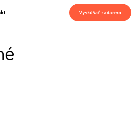
akt
Vyskúšať zadarmo
né