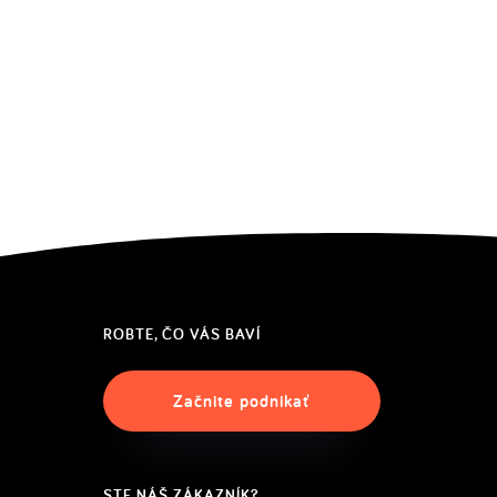
ROBTE, ČO VÁS BAVÍ
Začnite podnikať
STE NÁŠ ZÁKAZNÍK?