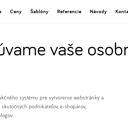
e
Ceny
Šablóny
Referencie
Návody
Kont
úvame vaše osob
dakčného systému pre vytvorenie webstránky a
y skutočných podnikateľov, e-shopárov,
logov.