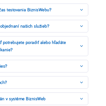
as testovania BiznisWebu?
objednaní našich služieb?
 potrebujete poradiť alebo hľadáte
ikanie?
ies?
och?
strán v systéme BiznisWeb