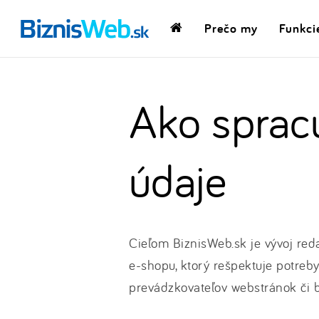
Prečo my
Funkci
Domovská
stránka
Ako sprac
údaje
Cieľom BiznisWeb.sk je vývoj re
e-shopu, ktorý rešpektuje potreb
prevádzkovateľov webstránok či b