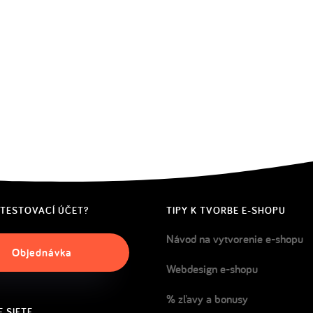
 TESTOVACÍ ÚČET?
TIPY K TVORBE E-SHOPU
Návod na vytvorenie e-shopu
Objednávka
Webdesign e-shopu
% zľavy a bonusy
 SIETE