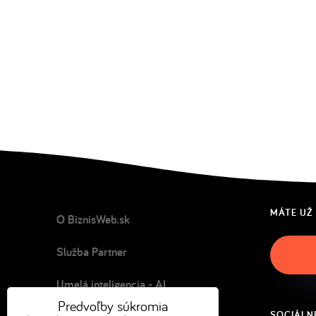
MÁTE UŽ
O BiznisWeb.sk
Služba Partner
Umelá inteligencia - AI
Predvoľby súkromia
SOCIÁLNE