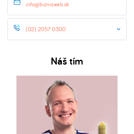
info@biznisweb.sk
(02) 2057 0300
Zákaznícka podpora je dostupná pre
všetkých klientov (aj testujúcich).
Náš tím