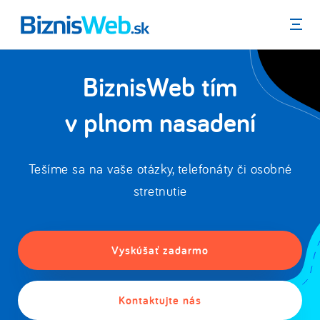
Menu
BiznisWeb tím
v plnom nasadení
Tešíme sa na vaše otázky, telefonáty či osobné
stretnutie
Vyskúšať zadarmo
Kontaktujte nás