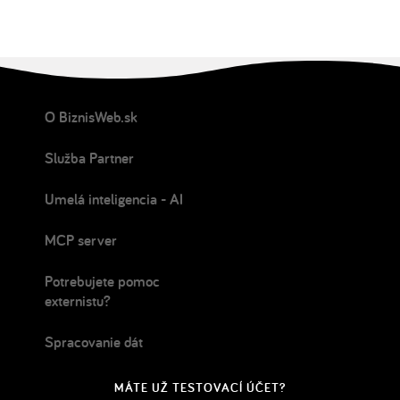
O BiznisWeb.sk
Služba Partner
Umelá inteligencia - AI
MCP server
Potrebujete pomoc
externistu?
Spracovanie dát
MÁTE UŽ TESTOVACÍ ÚČET?