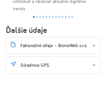
vzdelávať a sledovať aktuálne digitálne
trendy.
Ďalšie údaje
Fakturačné údaje – BiznisWeb s.r.o.
Sídlo spoločnosti, poštová adresa a
kancelárie
: Soblahovská 1116/61, 911
Súradnice GPS
01, Trenčín
Latitude
: 48.8780435
Longtitude
: 18.0354307
IČ:
36332275
DIČ:
2021775811
IČ DPH:
SK2021775811