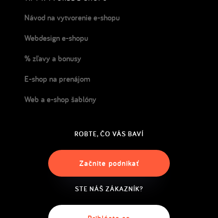
Návod na vytvorenie e-shopu
Webdesign e-shopu
% zľavy a bonusy
E-shop na prenájom
Web a e-shop šablóny
ROBTE, ČO VÁS BAVÍ
Začnite podnikať
STE NÁŠ ZÁKAZNÍK?