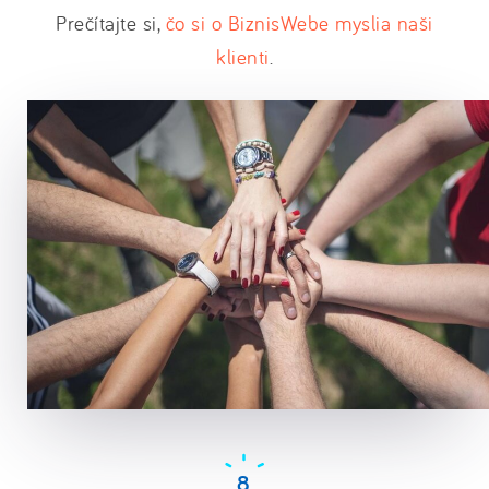
Prečítajte si,
čo si o BiznisWebe myslia naši
klienti
.