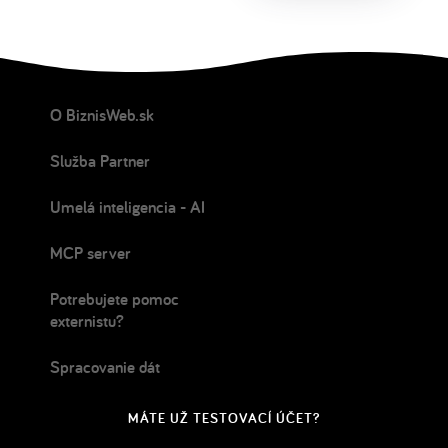
O BiznisWeb.sk
Služba Partner
Umelá inteligencia - AI
MCP server
Potrebujete pomoc
externistu?
Spracovanie dát
MÁTE UŽ TESTOVACÍ ÚČET?