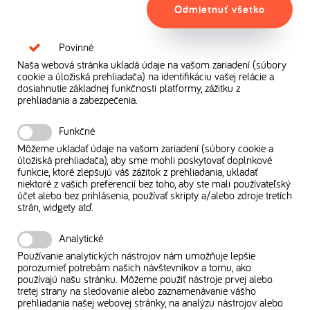
Odmietnuť všetko
Povinné
Naša webová stránka ukladá údaje na vašom zariadení (súbory
cookie a úložiská prehliadača) na identifikáciu vašej relácie a
dosiahnutie základnej funkčnosti platformy, zážitku z
prehliadania a zabezpečenia.
Funkčné
Môžeme ukladať údaje na vašom zariadení (súbory cookie a
úložiská prehliadača), aby sme mohli poskytovať doplnkové
funkcie, ktoré zlepšujú váš zážitok z prehliadania, ukladať
niektoré z vašich preferencií bez toho, aby ste mali používateľský
účet alebo bez prihlásenia, používať skripty a/alebo zdroje tretích
strán, widgety atď.
Analytické
Používanie analytických nástrojov nám umožňuje lepšie
porozumieť potrebám našich návštevníkov a tomu, ako
používajú našu stránku. Môžeme použiť nástroje prvej alebo
tretej strany na sledovanie alebo zaznamenávanie vášho
prehliadania našej webovej stránky, na analýzu nástrojov alebo