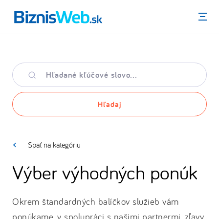
Menu
Hľadané
kľúčové
slovo
Hľadaj
Späť na kategóriu
Výber výhodných ponúk
Okrem štandardných balíčkov služieb vám
ponúkame, v spolupráci s našimi partnermi, zľavy