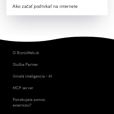
Ako začať podnikať na internete
O BiznisWeb.sk
Služba Partner
Umelá inteligencia - AI
MCP server
Potrebujete pomoc
externistu?