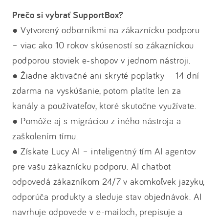
Prečo si vybrať SupportBox?
● Vytvorený odborníkmi na zákaznícku podporu
– viac ako 10 rokov skúseností so zákazníckou
podporou stoviek e-shopov v jednom nástroji.
● Žiadne aktivačné ani skryté poplatky – 14 dní
zdarma na vyskúšanie, potom platíte len za
kanály a používateľov, ktoré skutočne využívate.
● Pomôže aj s migráciou z iného nástroja a
zaškolením tímu.
● Získate Lucy AI – inteligentný tím AI agentov
pre vašu zákaznícku podporu. AI chatbot
odpovedá zákazníkom 24/7 v akomkoľvek jazyku,
odporúča produkty a sleduje stav objednávok. AI
navrhuje odpovede v e-mailoch, prepisuje a