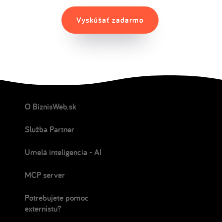
Vyskúšať zadarmo
O BiznisWeb.sk
Služba Partner
Umelá inteligencia - AI
MCP server
Potrebujete pomoc
externistu?