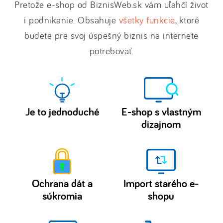
Pretože e-shop od BiznisWeb.sk vám uľahčí život
i podnikanie. Obsahuje
všetky funkcie
, ktoré
budete pre svoj úspešný biznis na internete
potrebovať.
Je to jednoduché
E-shop s vlastným
dizajnom
Vytvoriť
Prispôsobte
e-
si
šablóny
shop
e-
či
Ochrana dát a
Import starého e-
shopu
webstránku
súkromia
shopu
podľa
bez
Naše
Máte
seba.