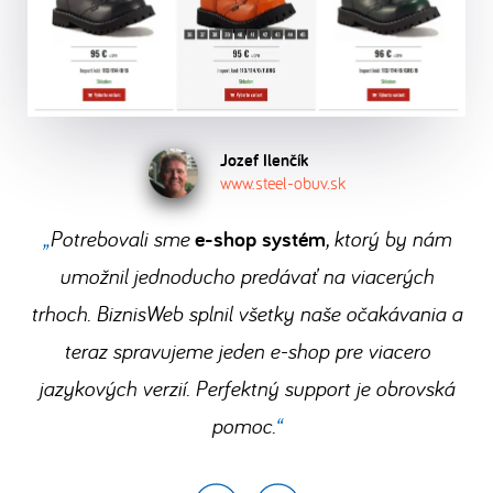
vaše
zadarmo
po
a
jednej
objednávky
súkromie
a
dokončení
môžete
administrácii.
e-
a
presvedčte
registrácie.
hneď
Prečítajte
shopu
ochrana
sa
začať
.
si,
ako
bezstarostne
dát
sami,
Stačí
to
a
Jozef Ilenčík
samozrejmosťou.
čo
www.steel-obuv.sk
vám
u
rýchlo.
získate
len
nás
Potrebovali sme
e-shop systém
, ktorý by nám
prechodom
dobrý
funguje
na
umožnil jednoducho predávať na viacerých
nápad,
a
BiznisWeb.
trhoch. BiznisWeb splnil všetky naše očakávania a
počítač
koľko
teraz spravujeme jeden e-shop pre viacero
a
ušetríte.
jazykových verzií. Perfektný support je obrovská
internet.
pomoc.