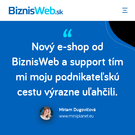
Menu
Nový e-shop od
la
BiznisWeb a support tím
mi moju podnikateľskú
.
cestu výrazne uľahčili.
Miriam Dugovičová
www.miniplanet.eu