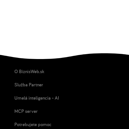
O BiznisWeb.sk
Služba Partner
Umelá inteligencia - AI
MCP server
Potrebujete pomoc