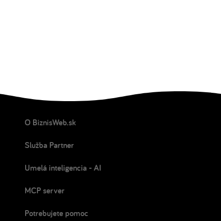
O BiznisWeb.sk
Služba Partner
Umelá inteligencia - AI
MCP server
Potrebujete pomoc