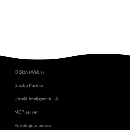
O BiznisWeb.sk
Služba Partner
Umelá inteligencia - AI
MCP server
Potrebujete pomoc