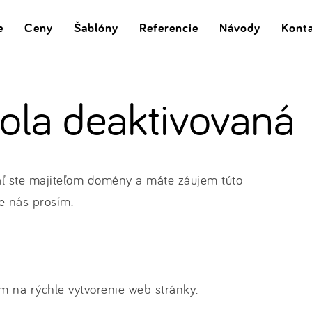
e
Ceny
Šablóny
Referencie
Návody
Kont
la deaktivovaná
ľ ste majiteľom domény a máte záujem túto
e nás prosím.
m na rýchle vytvorenie web stránky: