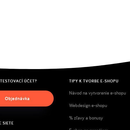
 TESTOVACÍ ÚČET?
TIPY K TVORBE E-SHOPU
Návod na vytvorenie e-shopu
Objednávka
Webdesign e-shopu
% zľavy a bonusy
 SIETE