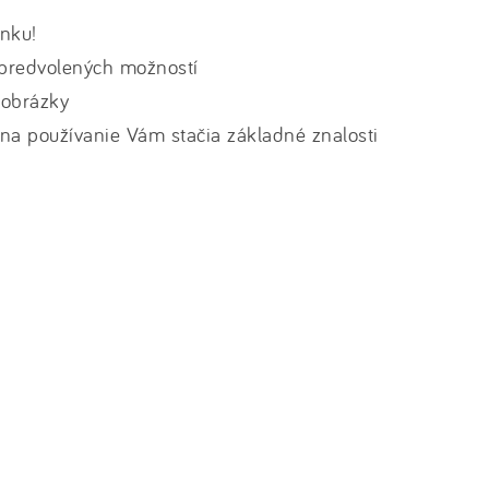
ánku!
z predvolených možností
 obrázky
na používanie Vám stačia základné znalosti