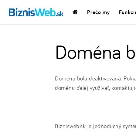
Prečo my
Funkci
Domovská
stránka
Doména bo
Doména bola deaktivovaná. Pokia
doménu ďalej využívať, kontaktujt
Biznisweb.sk je jednoduchý systé