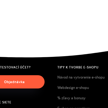
 TESTOVACÍ ÚČET?
TIPY K TVORBE E-SHOPU
Návod na vytvorenie e-shopu
Objednávka
Webdesign e-shopu
% zľavy a bonusy
 SIETE