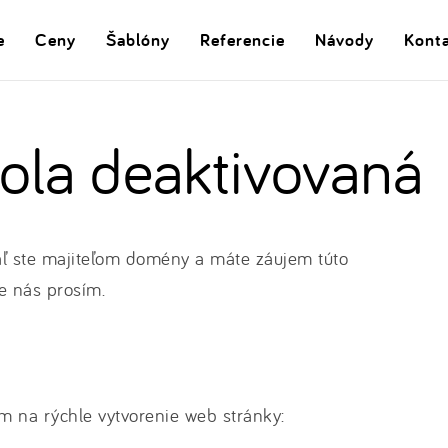
e
Ceny
Šablóny
Referencie
Návody
Kont
la deaktivovaná
ľ ste majiteľom domény a máte záujem túto
e nás prosím.
m na rýchle vytvorenie web stránky: