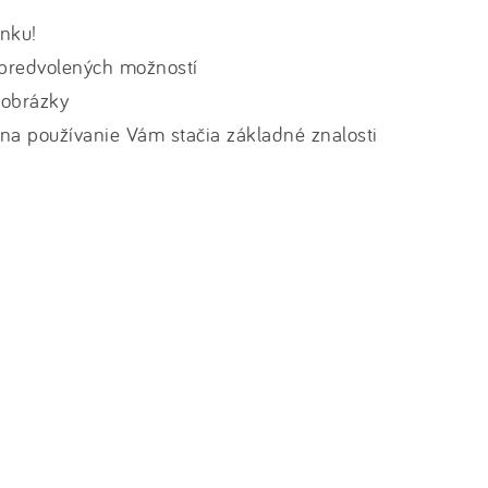
ánku!
z predvolených možností
 obrázky
na používanie Vám stačia základné znalosti