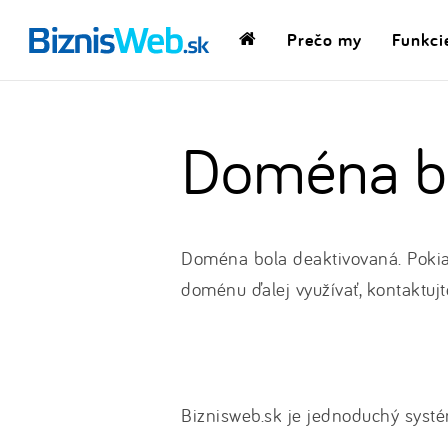
Prečo my
Funkci
Domovská
stránka
Doména bo
Doména bola deaktivovaná. Pokia
doménu ďalej využívať, kontaktujt
Biznisweb.sk je jednoduchý systé