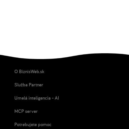
O BiznisWeb.sk
Služba Partner
Umelá inteligencia - AI
MCP server
Potrebujete pomoc