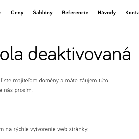
e
Ceny
Šablóny
Referencie
Návody
Kont
la deaktivovaná
ľ ste majiteľom domény a máte záujem túto
e nás prosím.
m na rýchle vytvorenie web stránky: