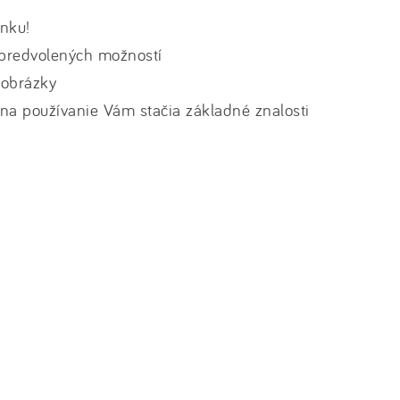
ánku!
z predvolených možností
 obrázky
na používanie Vám stačia základné znalosti