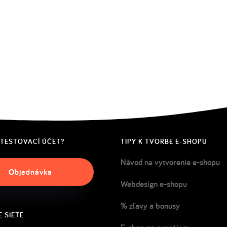
 TESTOVACÍ ÚČET?
TIPY K TVORBE E-SHOPU
Návod na vytvorenie e-shopu
Objednávka
Webdesign e-shopu
% zľavy a bonusy
 SIETE