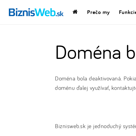
Prečo my
Funkci
Domovská
stránka
Doména bo
Doména bola deaktivovaná. Pokia
doménu ďalej využívať, kontaktujt
Biznisweb.sk je jednoduchý systé