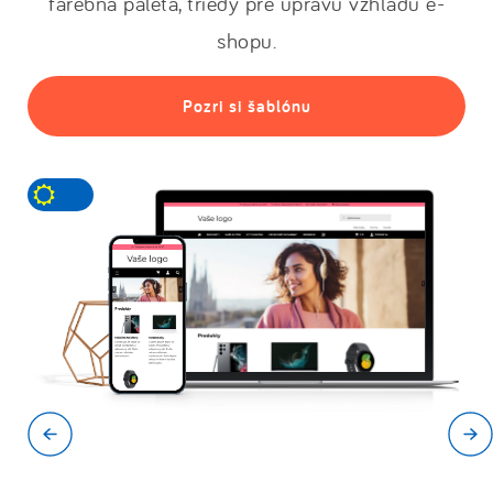
farebná paleta, triedy pre úpravu vzhľadu e-
shopu.
Pozri si šablónu
Prepni
tmavý/svetlý
režim!