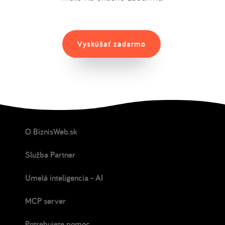
Vyskúšať zadarmo
O BiznisWeb.sk
Služba Partner
Umelá inteligencia - AI
MCP server
Potrebujete pomoc