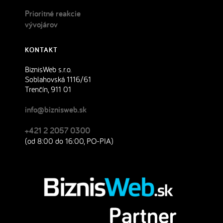
Prioritné reakcie
vývojárov
KONTAKT
BiznisWeb s.r.o.
Soblahovská 1116/61
Trenčín, 911 01
info@biznisweb.sk
+421 2 2057 0300
(od 8:00 do 16:00, PO-PIA)