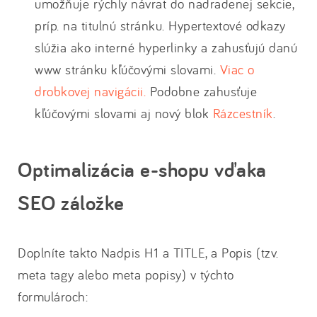
umožňuje rýchly návrat do nadradenej sekcie,
príp. na titulnú stránku. Hypertextové odkazy
slúžia ako interné hyperlinky a zahusťujú danú
www stránku kľúčovými slovami.
Viac o
drobkovej navigácii.
Podobne zahusťuje
kľúčovými slovami aj nový blok
Rázcestník
.
Optimalizácia e-shopu vďaka
SEO záložke
Doplníte takto Nadpis H1 a TITLE, a Popis (tzv.
meta tagy alebo meta popisy) v týchto
formulároch: