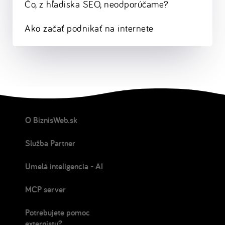
Čo, z hľadiska SEO, neodporúčame?
Ako začať podnikať na internete
O BiznisWeb.sk
Služba Partner
Umelá inteligencia - AI
MCP server
Potrebujete pomoc
externistu?