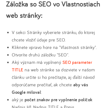
Záložka so SEO vo Vlastnostiach
web stránky:
V sekci Stránky vyberiete stránku, do ktorej
chcete vložiť údaje pre SEO.
Kliknete vpravo hore na "Vlastnosti stránky".
Otvoríte druhú záložku "SEO".
Aký význam má vyplnený
SEO parameter
TITLE
na web stránke sa dozviete v našom
článku určite si ho prečítajte, aj ďalší návod
odporúčame prečítať, ak chcete
aby vás
Google miloval
:
aký je
počet znakov pre vyplnenie políčok
Nadpis H1, Nadpis TITLE a Popis