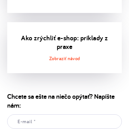
Ako zrýchliť e-shop: príklady z
praxe
Chcete sa ešte na niečo opýtať? Napíšte
nám:
E-
mail:
*