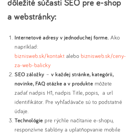
dôležité súčasti SEO pre e-shop
a webstránky:
Internetové adresy v jednoduchej forme.
Ako
napríklad:
biznisweb.sk/kontakt
alebo
biznisweb.sk/ceny-
za-web-balicky
SEO záložky
–
v každej stránke, kategórii,
novinke, FAQ otázke a v produkte
môžete
zadať nadpis H1, nadpis Title, popis, a url
identifikátor. Pre vyhľadávače sú to podstatné
údaje.
Technológie
pre rýchle načítanie e-shopu,
responzívne šablóny a uplatňopvanie mobile