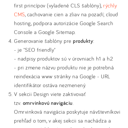
first princípov (vyladené CLS šablóny),
rýchly
CMS
, cachovanie cien a zliav na pozadí; cloud
hosting, podpora autorizácie Google Search
Console a Google Sitemap.
Generovanie šablóny pre
produkty
:
- je "SEO friendly"
- nadpisy produktov sú v úrovniach h1 a h2
- pri zmene názvu produktu nie je potrebná
reindexácia www stránky na Google - URL
identifikátor ostáva nezmenený.
V sekcii Design viete zaktivovať
tzv.
omrvinkovú navigáciu
.
Omrvinková navigácia poskytuje návštevníkovi
prehľad o tom, v akej sekcii sa nachádza a