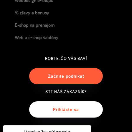
Webdesign e-shopu
% zľavy a bonusy
E-shop na prenájom
Web a e-shop šablóny
ROBTE, ČO VÁS BAVÍ
Začnite podnikať
STE NÁŠ ZÁKAZNÍK?
Prihláste sa
Predvoľby súkromia