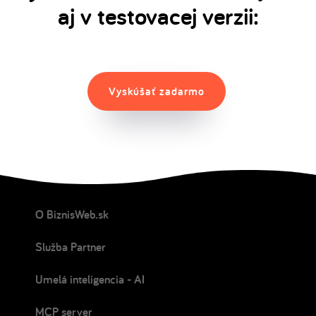
aj v testovacej verzii:
Vyskúšať zadarmo
O BiznisWeb.sk
Služba Partner
Umelá inteligencia - AI
MCP server