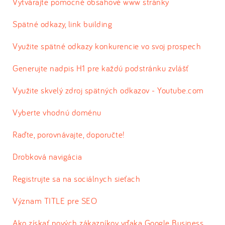
Vytvárajte pomocné obsahové www stránky
Spätné odkazy, link building
Využite spätné odkazy konkurencie vo svoj prospech
Generujte nadpis H1 pre každú podstránku zvlášť
Využite skvelý zdroj spätných odkazov - Youtube.com
Vyberte vhodnú doménu
Raďte, porovnávajte, doporučte!
Drobková navigácia
Registrujte sa na sociálnych sieťach
Význam TITLE pre SEO
Ako získať nových zákazníkov vďaka Google Business