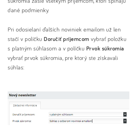
súkromia zašle všetkým príjemcom, ktorí spĺňajú
dané podmienky.
Pri odosielaní ďalších noviniek emailom už len
stačí v políčku
Doručiť príjemcom
vybrať položku
s platným súhlasom a v políčku
Prvok súkromia
vybrať prvok súkromia, pre ktorý ste získavali
súhlas: