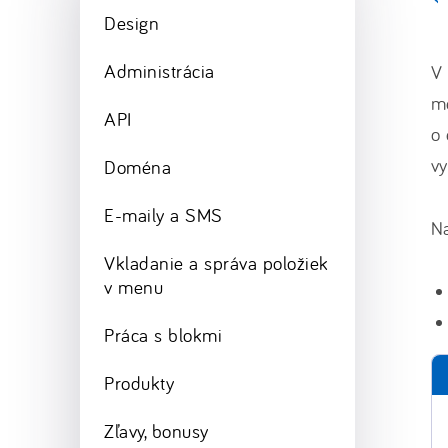
Design
Administrácia
V 
m
API
o 
vy
Doména
E-maily a SMS
Na
Vkladanie a správa položiek
v menu
Práca s blokmi
Produkty
Zľavy, bonusy