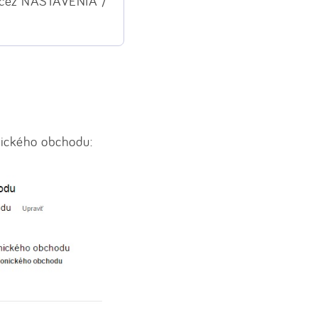
 (cez NASTAVENIA /
nického obchodu: