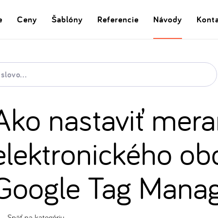
e
Ceny
Šablóny
Referencie
Návody
Kont
Ako nastaviť mera
elektronického ob
Google Tag Mana
Späť na kategóriu