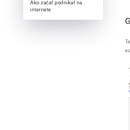
Ako začať podnikať na
internete
G
T
e