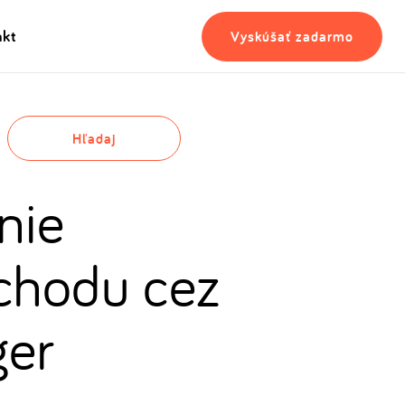
akt
Vyskúšať zadarmo
Hľadaj
nie
chodu cez
ger