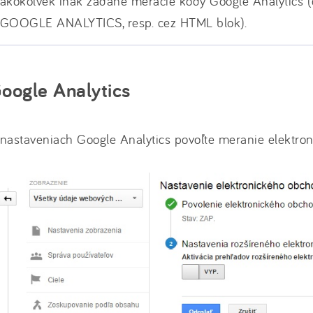
akokoľvek inak zadané meracie kódy Google Analytics
GOOGLE ANALYTICS, resp. cez HTML blok).
oogle Analytics
nastaveniach Google Analytics povoľte meranie elektro