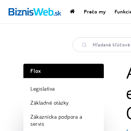
Prečo my
Funkci
Domovská
stránka
Hľadané
kľúčové
slovo
Flox
Legislatíva
Základné otázky
Zákaznícka podpora a
servis