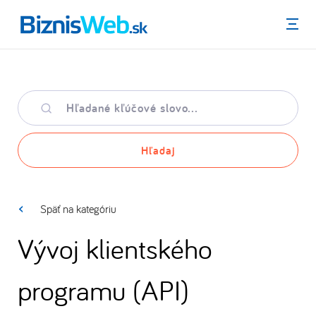
Menu
Hľadané
kľúčové
slovo
Hľadaj
Späť na kategóriu
Vývoj klientského
programu (API)