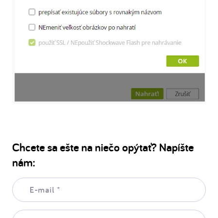
Chcete sa ešte na niečo opýtať? Napíšte
nám:
E-
mail:
*
Vaša