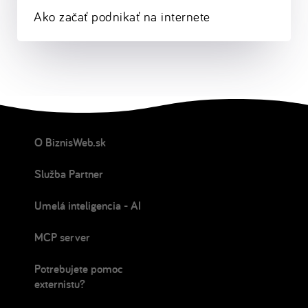
Ako začať podnikať na internete
O BiznisWeb.sk
Služba Partner
Umelá inteligencia - AI
MCP server
Potrebujete pomoc
externistu?