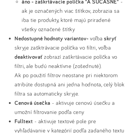
áno - zaškrtávacie políčka "A SÚČASNE"
-
ak je označených viac štítkov, zobrazia sa
iba tie produkty, ktoré majú priradené
všetky označené štítky
Nedostupné hodnoty variantov-
voľba
skryť
skryje zašktrávacie políčka vo filtri, voľba
deaktivovať
zobrazí zaškrtávacie políčka vo
filtri, ale budú neaktívne (zošednuté).
Ak po použití filtrov neostane pri niektorom
atribúte dostupná ani jedna hodnota, celý blok
filtra sa automaticky skryje.
Cenová úsečka
- aktivuje cenovú úsečku a
umožní filtrovanie podľa ceny
Fulltext
- aktivuje textové pole pre
vyhľadávanie v kategórií podľa zadaného textu