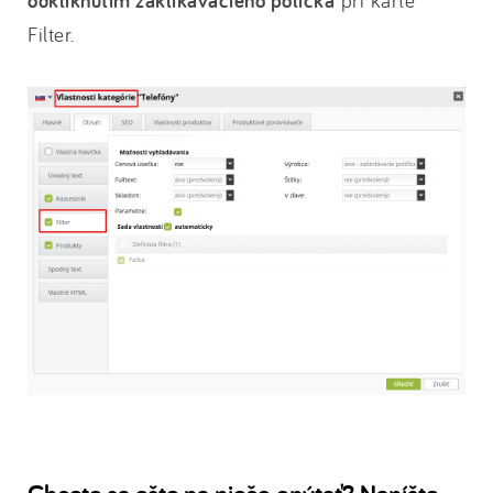
odkliknutím zaklikávacieho políčka
pri karte
Filter.