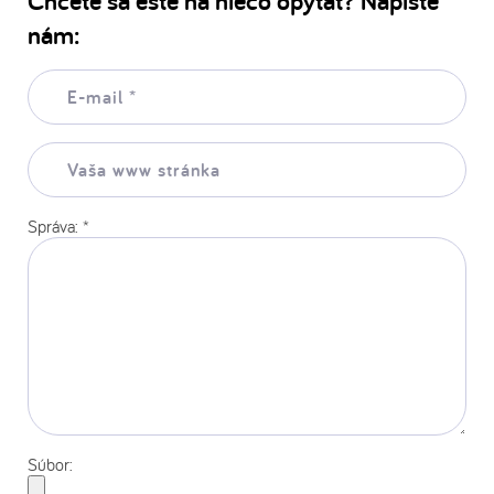
Chcete sa ešte na niečo opýtať? Napíšte
nám:
E-
mail:
*
Vaša
www
stránka:
Správa:
*
Súbor: