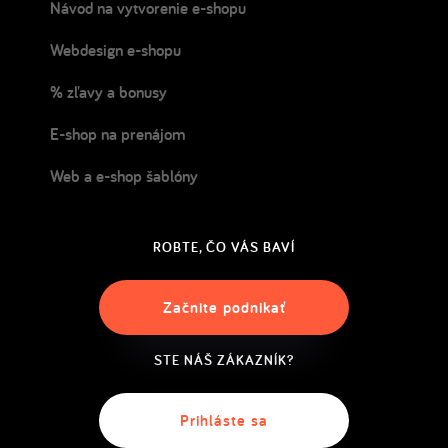
Návod na vytvorenie e-shopu
Webdesign e-shopu
% zľavy a bonusy
E-shop na prenájom
Web a e-shop šablóny
ROBTE, ČO VÁS BAVÍ
Začnite podnikať
STE NÁŠ ZÁKAZNÍK?
Prihláste sa