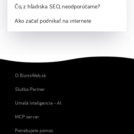
Čo, z hľadiska SEO, neodporúčame?
Ako začať podnikať na internete
O BiznisWeb.sk
Služba Partner
Umelá inteligencia - AI
MCP server
Potrebujete pomoc