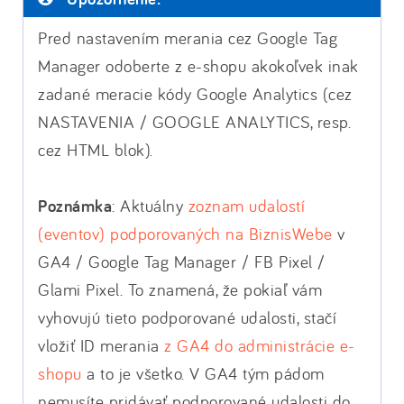
Pred nastavením merania cez Google Tag
Manager odoberte z e-shopu akokoľvek inak
zadané meracie kódy Google Analytics (cez
NASTAVENIA / GOOGLE ANALYTICS, resp.
cez HTML blok).
Poznámka
: Aktuálny
zoznam udalostí
(eventov) podporovaných na BiznisWebe
v
GA4 / Google Tag Manager / FB Pixel /
Glami Pixel. To znamená, že pokiaľ vám
vyhovujú tieto podporované udalosti, stačí
vložiť ID merania
z GA4 do administrácie e-
shopu
a to je všetko. V GA4 tým pádom
nemusíte pridávať podporované udalosti do