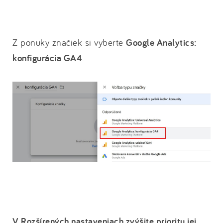
Z ponuky značiek si vyberte
Google Analytics:
konfigurácia GA4
:
V Rozšírených nastaveniach zvýšite prioritu jej