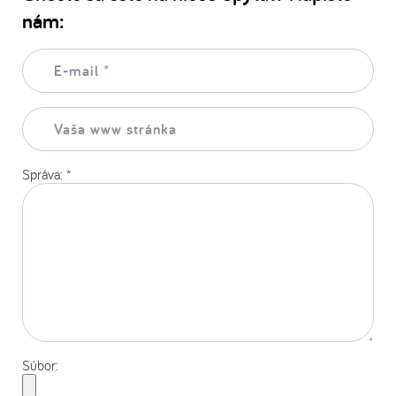
nám:
E-
mail:
*
Vaša
www
stránka:
Správa:
*
Súbor: