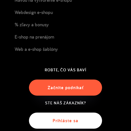
Webdesign e-shopu
% zľavy a bonusy
E-shop na prenájom
Web a e-shop šablóny
ROBTE, ČO VÁS BAVÍ
Začnite podnikať
STE NÁŠ ZÁKAZNÍK?
Prihláste sa