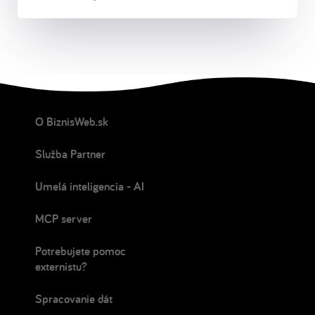
O BiznisWeb.sk
Služba Partner
Umelá inteligencia - AI
MCP server
Potrebujete pomoc
externistu?
Spracovanie dát