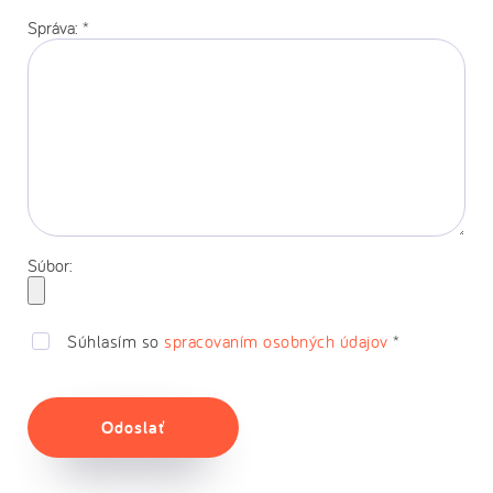
Správa:
*
Súbor:
Súhlasím so
spracovaním osobných údajov
*
Odoslať