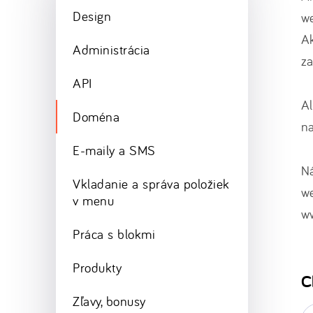
Design
we
A
Administrácia
za
API
Al
Doména
n
E-maily a SMS
Ná
Vkladanie a správa položiek
we
v menu
ww
Práca s blokmi
Produkty
C
Zľavy, bonusy
E-