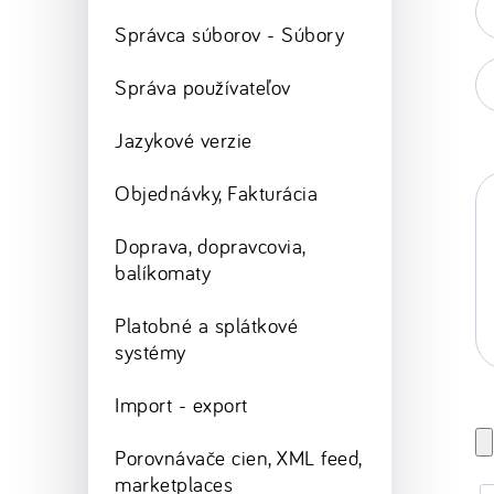
ma
Správca súborov - Súbory
*
Va
Správa používateľov
w
st
Jazykové verzie
Objednávky, Fakturácia
Doprava, dopravcovia,
balíkomaty
Platobné a splátkové
systémy
Import - export
Porovnávače cien, XML feed,
marketplaces