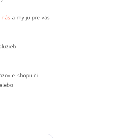
e nás
a my ju pre vás
služieb
ázov e-shopu či
 alebo