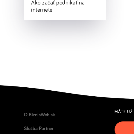
Ako začať podnikať na
internete
MÁTE UŽ
O BiznisWeb.sk
Služba Partner