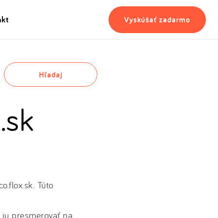
akt
Vyskúšať zadarmo
Hľadaj
.sk
.flox.sk. Túto
 ju presmerovať na