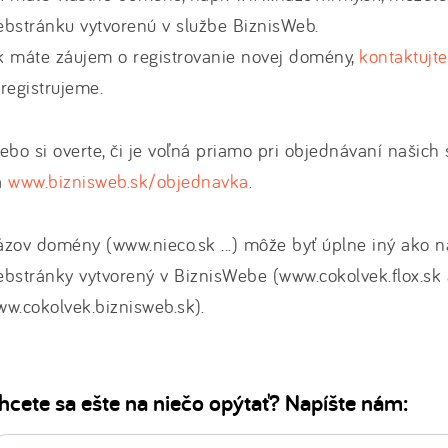
bstránku vytvorenú v službe BiznisWeb.
k máte záujem o registrovanie novej domény,
kontaktujt
registrujeme.
ebo si overte, či je voľná priamo pri objednávaní našich 
a
www.biznisweb.sk/objednavka
.
zov domény (www.nieco.sk ...) môže byť úplne iný ako n
bstránky vytvorený v BiznisWebe (www.cokolvek.flox.sk
w.cokolvek.biznisweb.sk).
hcete sa ešte na niečo opýtať? Napíšte nám: