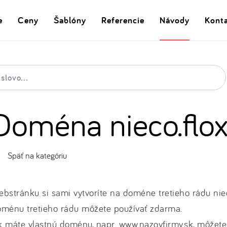
e
Ceny
Šablóny
Referencie
Návody
Kont
Doména nieco.flox
Späť na kategóriu
bstránku si sami vytvoríte na doméne tretieho rádu nieco
oménu tretieho rádu môžete používať zdarma.
 máte vlastnú doménu, napr. www.nazovfirmy.sk, môžete