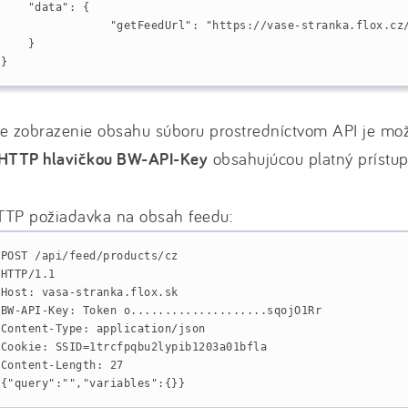
    "data": {
                "getFeedUrl": "https://vase-stranka.flox.cz
    }
}
re zobrazenie obsahu súboru prostredníctvom API je mo
HTTP hlavičkou BW-API-Key
obsahujúcou platný prístu
TTP požiadavka na obsah feedu:
POST /api/feed/products/cz
HTTP/1.1
Host: vasa-stranka.flox.sk
BW-API-Key: Token o....................sqojO1Rr
Content-Type: application/json
Cookie: SSID=1trcfpqbu2lypib1203a01bfla
Content-Length: 27

{"query":"","variables":{}}