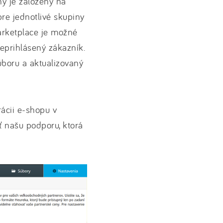
y je založený na
re jednotlivé skupiny
marketplace je možné
 neprihlásený zákazník.
boru a aktualizovaný
rácii e-shopu v
ť našu podporu, ktorá