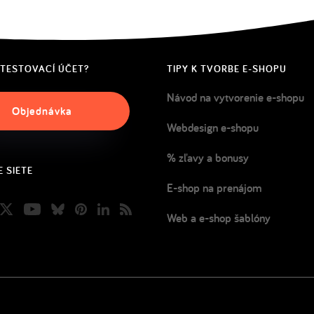
 TESTOVACÍ ÚČET?
TIPY K TVORBE E-SHOPU
Návod na vytvorenie e-shopu
Objednávka
Webdesign e-shopu
% zľavy a bonusy
 SIETE
E-shop na prenájom
book
nstagram
Twitter
Youtube
Bluesky
Pinterest
LinkedIn
Blog
Web a e-shop šablóny