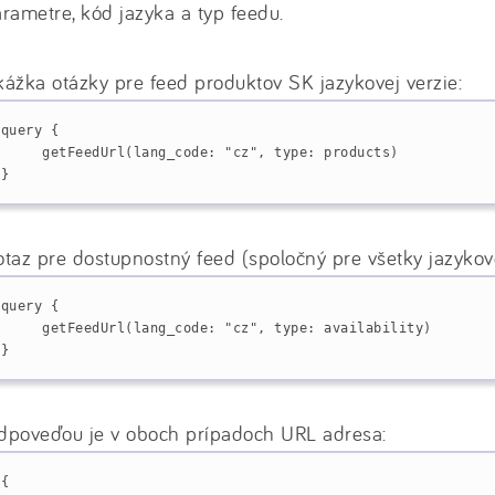
rametre, kód jazyka a typ feedu.
ážka otázky pre feed produktov SK jazykovej verzie:
query {
     getFeedUrl(lang_code: "cz", type: products)
}
taz pre dostupnostný feed (spoločný pre všetky jazykové
query {
     getFeedUrl(lang_code: "cz", type: availability)
}
dpoveďou je v oboch prípadoch URL adresa:
{