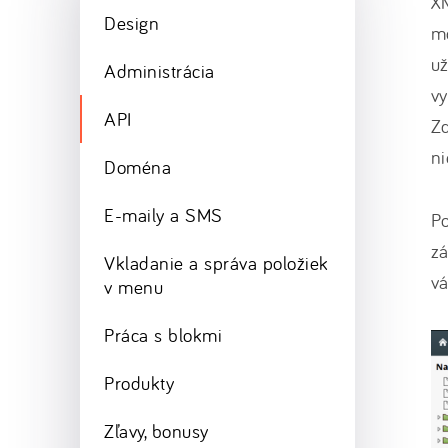
X
Design
mo
už
Administrácia
vy
API
Zd
ni
Doména
E-maily a SMS
Po
z
Vkladanie a správa položiek
vá
v menu
Práca s blokmi
Produkty
Zľavy, bonusy