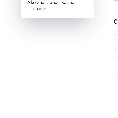
Ako začať podnikať na
internete
C
E-
ma
*
Va
w
st