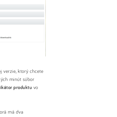
j verzie, ktorý chcete
ľkých minút súbor
fikátor produktu
vo
ktorá má dva