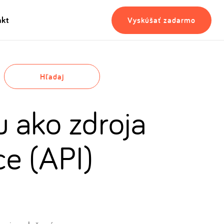
akt
Vyskúšať zadarmo
Hľadaj
u ako zdroja
ce (API)