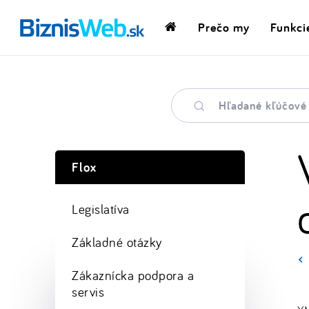
Prečo my
Funkci
Domovská
stránka
Hľadané
kľúčové
slovo
Flox
Legislatíva
Základné otázky
Zákaznícka podpora a
servis