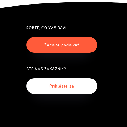
ROBTE, ČO VÁS BAVÍ
Začnite podnikať
STE NÁŠ ZÁKAZNÍK?
Prihláste sa
English
(US)