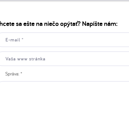
hcete sa ešte na niečo opýtať? Napíšte nám:
il:
ša
ww
ránka:
Správa:
*