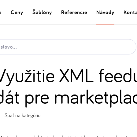
e
Ceny
Šablóny
Referencie
Návody
Kont
Využitie XML feed
dát pre marketpla
Späť na kategóriu