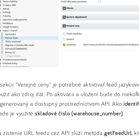
sekcii "Verejné ceny" je potrebné aktivovať feed jazykove
užiť ako zdroj dát. Po aktivácii a uložení bude do nieko
ygenerovaný a dostupný prostredníctvom API. Ako
identi
ede je využité
skladové číslo (warehouse_number)
.
 zistenie URL feedu cez API slúži metóda
getFeedUrl
, 