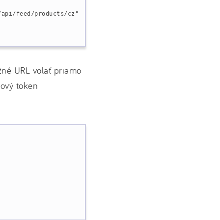
/api/feed/products/cz"
žné URL volať priamo
pový token