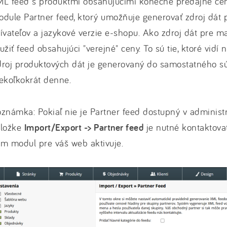
ML feed s produktmi obsahujúcimi konečné predajné cen
dule Partner feed, ktorý umožňuje generovať zdroj dát p
ívateľov a jazykové verzie e-shopu. Ako zdroj dát pre 
užiť feed obsahujúci "verejné" ceny. To sú tie, ktoré vidí
roj produktových dát je generovaný do samostatného sú
ekoľkokrát denne.
známka: Pokiaľ nie je Partner feed dostupný v administ
áložke
Import/Export -> Partner feed
je nutné kontaktova
m modul pre váš web aktivuje.