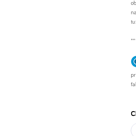
ob
na
tu
**
pr
fa
C
E-
ma