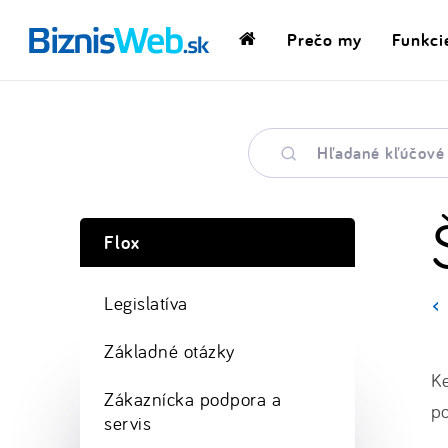
Prečo my
Funkci
Domovská
stránka
Hľadané
kľúčové
slovo
Flox
Legislatíva
Základné otázky
Ke
Zákaznícka podpora a
p
servis