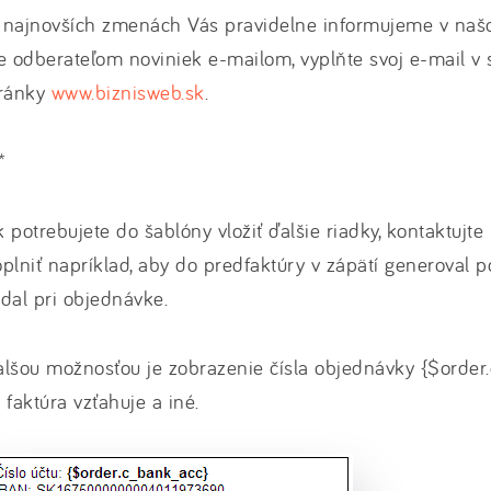
 najnovších zmenách Vás pravidelne informujeme v na
e odberateľom noviniek e-mailom, vyplňte svoj e-mail v 
tránky
www.biznisweb.sk
.
*
 potrebujete do šablóny vložiť ďalšie riadky, kontaktujte
plniť napríklad, aby do predfaktúry v zápätí generoval po
dal pri objednávke.
lšou možnosťou je zobrazenie čísla objednávky {$order.
 faktúra vzťahuje a iné.