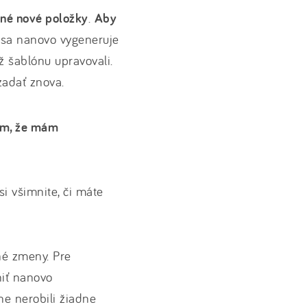
ané nové položky
.
Aby
 sa nanovo vygeneruje
už šablónu upravovali.
zadať znova.
tím, že mám
i všimnite, či máte
tné zmeny. Pre
niť nanovo
óne nerobili žiadne