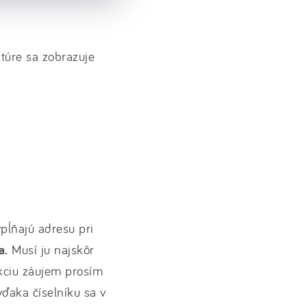
ktúre sa zobrazuje
ypĺňajú adresu pri
a.
Musí ju najskôr
kciu záujem prosím
(vďaka číselníku sa v