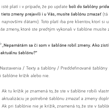
 isté platí i v prípade, že po update
boli do šablóny prid
 tieto zmeny prejavili i u Vás, musíte šablónu zmazať
(tá
s najnovšími dátami). Toto platí iba pre klientov, ktorí si 
še zmeny, ktoré ste predtým vykonali v šablóne musíte 
,,
Nepamätám sa či som v šablóne robil zmeny. Ako zis
eaktuálnu šablónu?"
Nastavenia / Texty a šablóny / Preddefinované šablóny s
i šablóne krížik alebo nie.
Ak tu krížik je znamená to, že ste v šablóne robili vlas
aktualizáciu je potrebné šablónu zmazať a zmeny dopl
Ak pri šablónie nie je krížik, znamená to, že ste v šabl