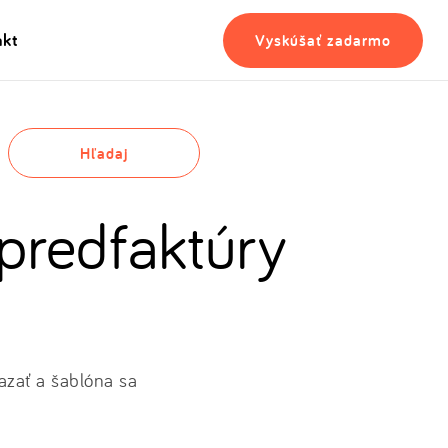
akt
Vyskúšať zadarmo
Hľadaj
 predfaktúry
mazať a šablóna sa