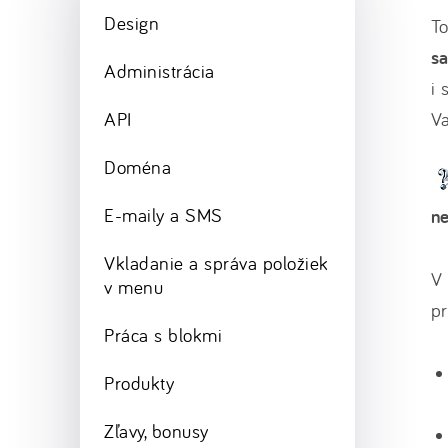
Design
To
sa
Administrácia
i 
API
Va
Doména
E-maily a SMS
n
Vkladanie a správa položiek
V 
v menu
pr
Práca s blokmi
Produkty
Zľavy, bonusy