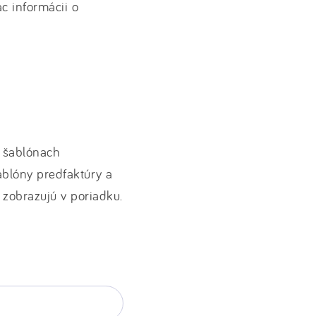
ac informácii o
 šablónach
ablóny predfaktúry a
 zobrazujú v poriadku.