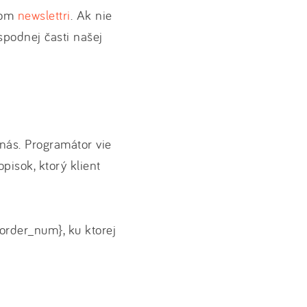
šom
newslettri
. Ak nie
spodnej časti našej
 nás. Programátor vie
pisok, ktorý klient
order_num}, ku ktorej