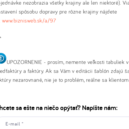
jednávke nezobrazia všetky krajiny ale len niektoré). Vi
stavení spôsobu dopravy pre rôzne krajiny nájdete
:
www.biznisweb.sk/a/97
*
UPOZORNENIE - prosím, nemente veľkosti tabuliek v
edfaktúry a faktúry. Ak sa Vám v editácii šablón zdajú š
ktúry nezarovnané, nie je to problém, reálne sa klientom
hcete sa ešte na niečo opýtať? Napíšte nám:
il: