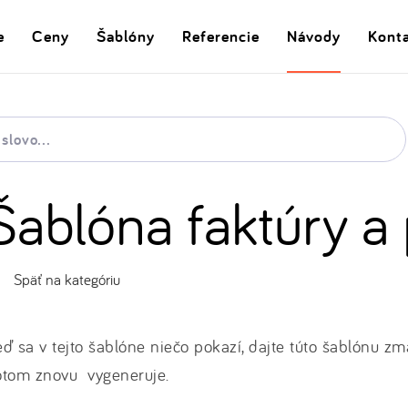
e
Ceny
Šablóny
Referencie
Návody
Kont
Šablóna faktúry a
Späť na kategóriu
ď sa v tejto šablóne niečo pokazí, dajte túto šablónu z
otom znovu vygeneruje.