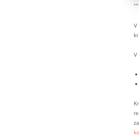
**
V 
kr
V 
Kr
re
za
ko