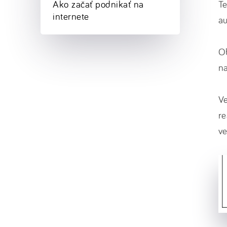
Ako začať podnikať na
Te
internete
au
Ob
n
Ve
re
ve