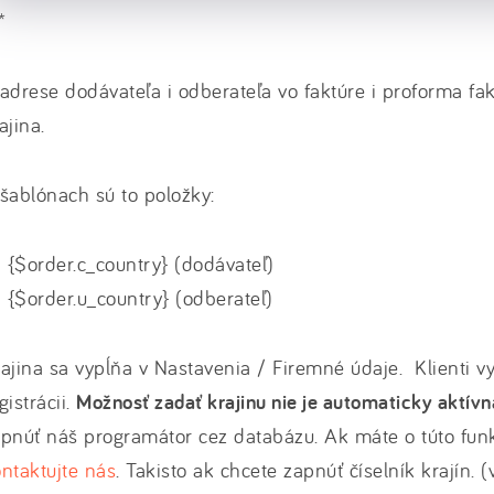
*
adrese dodávateľa i odberateľa vo faktúre i proforma fa
ajina.
šablónach sú to položky:
{$order.c_country} (dodávateľ)
{$order.u_country} (odberateľ)
ajina sa vypĺňa v Nastavenia / Firemné údaje. Klienti v
gistrácii.
Možnosť zadať krajinu nie je automaticky aktívn
pnúť náš programátor cez databázu. Ak máte o túto fun
ntaktujte nás
. Takisto ak chcete zapnúť číselník krajín. 