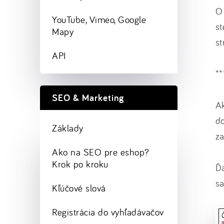
O
YouTube, Vimeo, Google
st
Mapy
s
API
**
SEO & Marketing
Ak
do
Základy
za
Ako na SEO pre eshop?
Krok po kroku
Ďa
sa
Kľúčové slová
Registrácia do vyhľadávačov