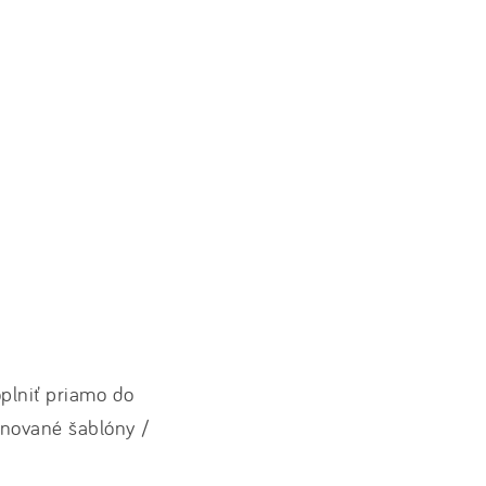
oplniť priamo do
finované šablóny /