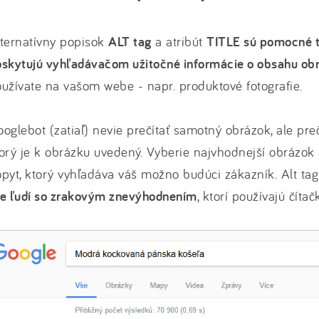
ternatívny popisok
ALT tag
a atribút
TITLE sú pomocné t
oskytujú vyhľadávačom užitočné informácie o obsahu ob
užívate na vašom webe - napr. produktové fotografie.
oglebot (zatiaľ) nevie prečítať samotný obrázok, ale prečí
orý je k obrázku uvedený. Vyberie najvhodnejší obrázo
pyt, ktorý vyhľadáva váš možno budúci zákazník. Alt tag 
re ľudí so zrakovým znevýhodnením
, ktorí používajú čítačk