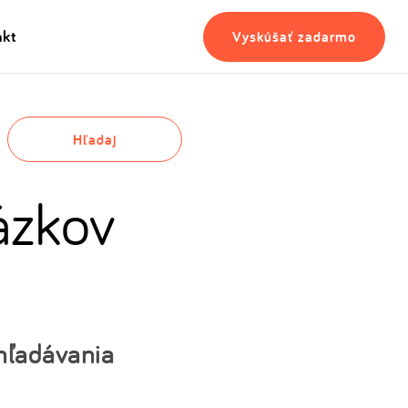
akt
Vyskúšať zadarmo
Hľadaj
ázkov
yhľadávania