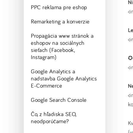
Ni
PPC reklama pre eshop
<i
Remarketing a konverzie
Le
Propagácia www stránok a
<i
eshopov na sociálnych
sieťach (Facebook,
Instagram)
✪ 
<i
Google Analytics a
nadstavba Google Analytics
E-Commerce
Ne
<i
Google Search Console
ko
Čo, z hľadiska SEO,
neodporúčame?
K
(v