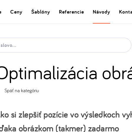
e
Ceny
Šablóny
Referencie
Návody
Kont
Optimalizácia obr
Späť na kategóriu
ko si zlepšiť pozície vo výsledkoch v
ďaka obrázkom (takmer) zadarmo