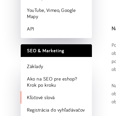
YouTube, Vimeo, Google
Mapy
N
API
P
SEO & Marketing
ob
po
Základy
ob
Ako na SEO pre eshop?
Krok po kroku
N
ob
Kľúčové slová
ob
Registrácia do vyhľadávačov