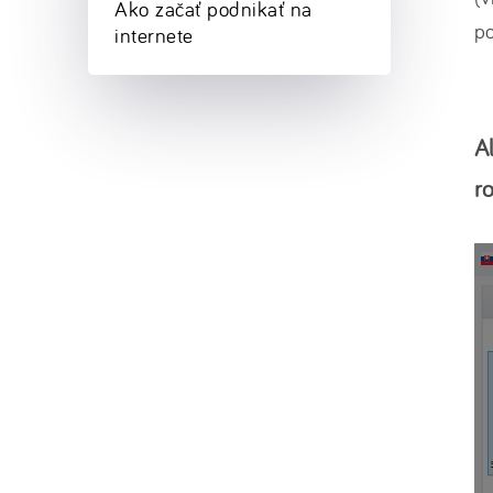
Ako začať podnikať na
p
internete
A
r