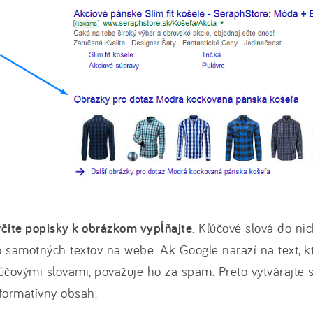
čite popisky k obrázkom vypĺňajte
. Kľúčové slová do ni
 samotných textov na webe. Ak Google narazí na text, kt
účovými slovami, považuje ho za spam. Preto vytvárajte 
formatívny obsah.