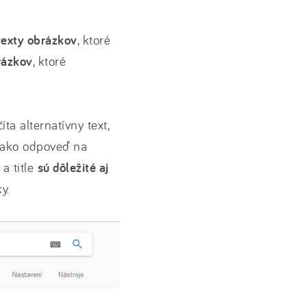
exty obrázkov
, ktoré
rázkov
, ktoré
ta alternatívny text,
k ako odpoveď na
a title
sú dôležité aj
y.