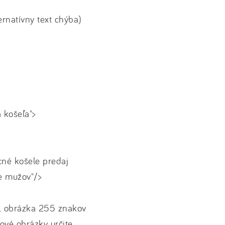
ternatívny text chýba)
 košeľa">
acné košele predaj
e mužov"/>
L obrázka 255 znakov
ové obrázky určite