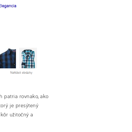
ch patria rovnako, ako
orý je presýtený
skôr užitočný a