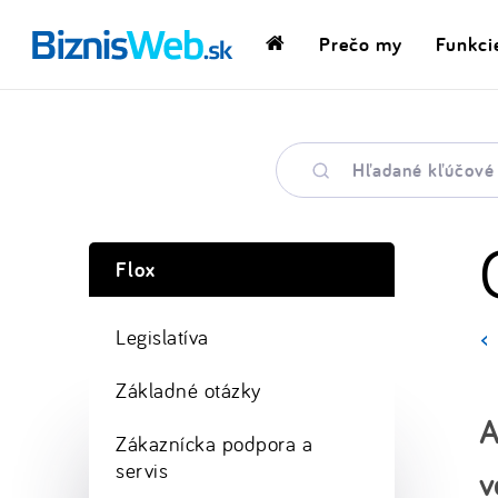
Prečo my
Funkci
Domovská
stránka
Hľadané
kľúčové
slovo
Flox
Legislatíva
Základné otázky
A
Zákaznícka podpora a
servis
v