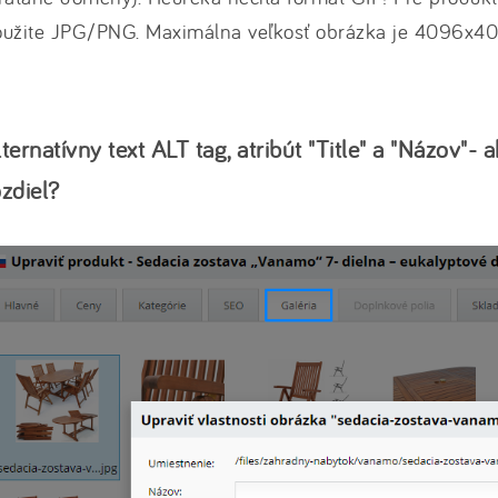
oužite JPG/PNG. Maximálna veľkosť obrázka je 4096x4
lternatívny text ALT tag, atribút "Title" a "Názov"- 
ozdiel?