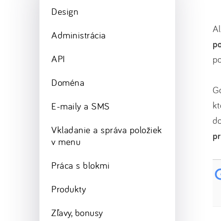
Design
Al
Administrácia
p
API
po
Doména
Go
kt
E-maily a SMS
do
Vkladanie a správa položiek
p
v menu
Práca s blokmi
Produkty
Zľavy, bonusy