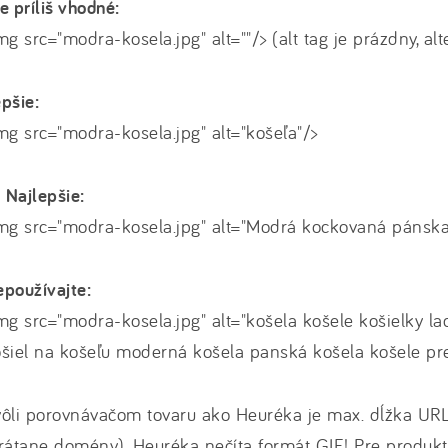
e príliš vhodné:
mg src="modra-kosela.jpg" alt=""/> (alt tag je prázdny, al
pšie:
mg src="modra-kosela.jpg" alt="košeľa"/>
Najlepšie:
mg src="modra-kosela.jpg" alt="Modrá kockovaná pánska
používajte:
mg src="modra-kosela.jpg" alt="košela košele košielky l
šiel na košeľu moderná košela panská košela košele pr
vôli porovnávačom tovaru ako Heuréka je max. dĺžka UR
rátane domény). Heuréka nečíta formát GIF! Pre produkt