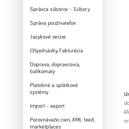
Správca súborov - Súbory
Správa používateľov
Jazykové verzie
Objednávky, Fakturácia
Doprava, dopravcovia,
balíkomaty
Platobné a splátkové
systémy
Ur
do
Import - export
kľ
Porovnávače cien, XML feed,
in
marketplaces