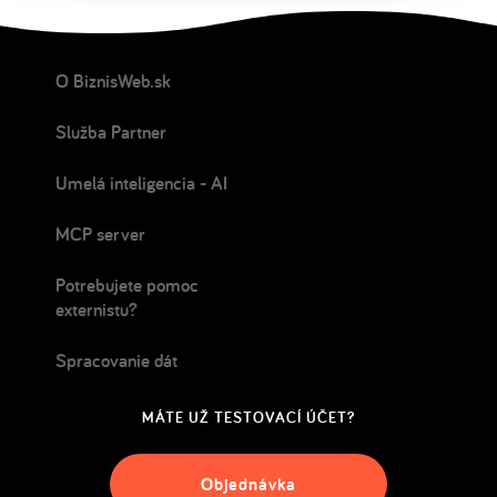
O BiznisWeb.sk
Služba Partner
Umelá inteligencia - AI
MCP server
Potrebujete pomoc
externistu?
Spracovanie dát
MÁTE UŽ TESTOVACÍ ÚČET?
Objednávka