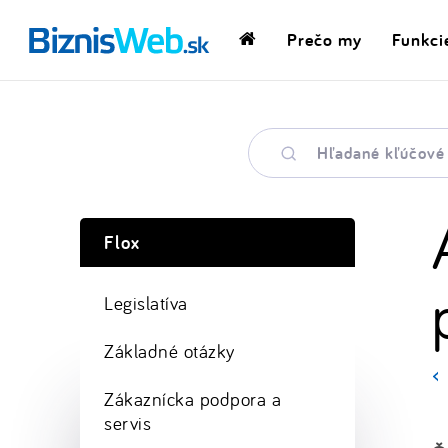
Prečo my
Funkci
Domovská
stránka
Hľadané
kľúčové
slovo
Flox
Legislatíva
Základné otázky
Zákaznícka podpora a
servis