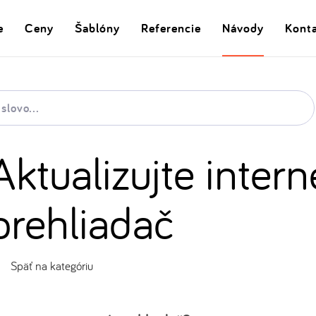
e
Ceny
Šablóny
Referencie
Návody
Kont
Aktualizujte inter
prehliadač
Späť na kategóriu