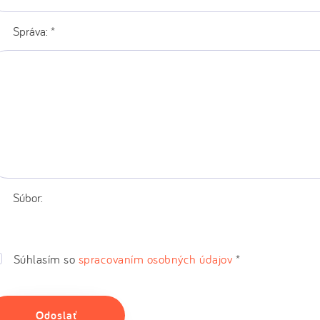
ránka:
Správa:
*
Súbor:
Súhlasím so
spracovaním osobných údajov
*
Odoslať