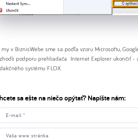
 my v BiznisWebe sme sa podľa vzoru Microsoftu, Goog
zhodli podporu prehliadača Internet Explorer ukončiť - a
edakčného systému FLOX.
hcete sa ešte na niečo opýtať? Napíšte nám:
il:
ša
ww