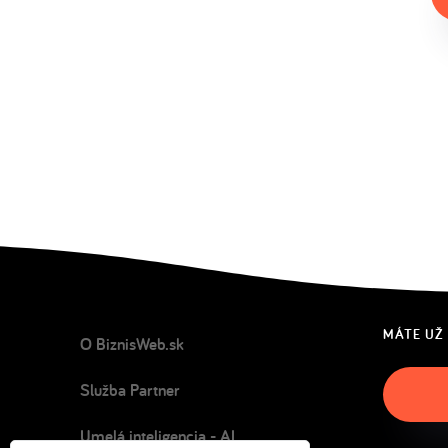
MÁTE UŽ
O BiznisWeb.sk
Služba Partner
Umelá inteligencia - AI