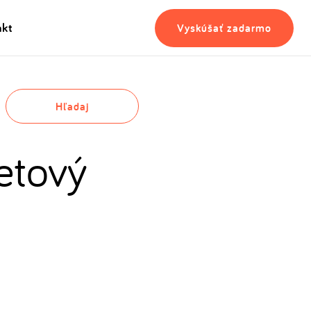
akt
Vyskúšať zadarmo
Hľadaj
netový