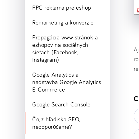
PPC reklama pre eshop
Remarketing a konverzie
Propagácia www stránok a
eshopov na sociálnych
Aj
sieťach (Facebook,
ro
Instagram)
r
Google Analytics a
nadstavba Google Analytics
E-Commerce
C
Google Search Console
E-
ma
Čo, z hľadiska SEO,
*
neodporúčame?
Va
w