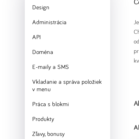
Č
Design
Administrácia
Je
Ch
API
od
pr
Doména
kv
E-maily a SMS
Vkladanie a správa položiek
v menu
A
Práca s blokmi
Produkty
A
Zľavy, bonusy