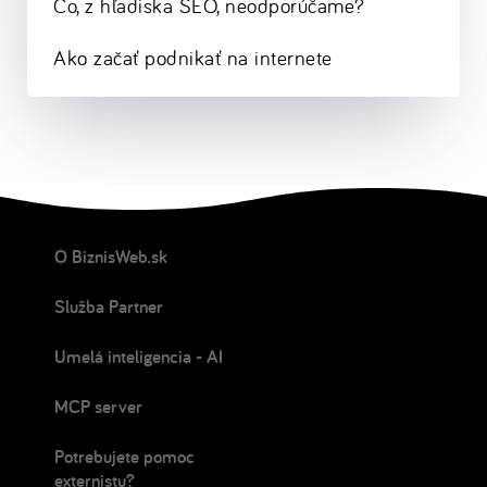
Čo, z hľadiska SEO, neodporúčame?
Ako začať podnikať na internete
O BiznisWeb.sk
Služba Partner
Umelá inteligencia - AI
MCP server
Potrebujete pomoc
externistu?