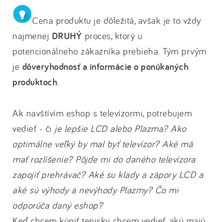
Cena produktu je dôležitá, avšak je to vždy
najmenej
DRUHÝ
proces, ktorý u
potencionálneho zákazníka prebieha. Tým prvým
je
dôveryhodnosť a informácie o ponúkaných
produktoch
.
Ak navštívím eshop s televízormi, potrebujem
vedieť - či
je lepšie LCD alebo Plazma? Ako
optimálne veľký by mal byť televízor? Aké má
mať rozlíšenie? Pôjde mi do daného televízora
zapojiť prehrávač? Aké su klady a zápory LCD a
aké sú výhody a nevýhody Plazmy? Čo mi
odporúča daný eshop?
Keď chcem kúpiť tenisky, chcem vedieť, akú majú