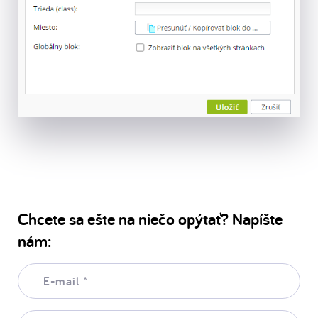
Chcete sa ešte na niečo opýtať? Napíšte
nám:
E-
mail:
*
Vaša