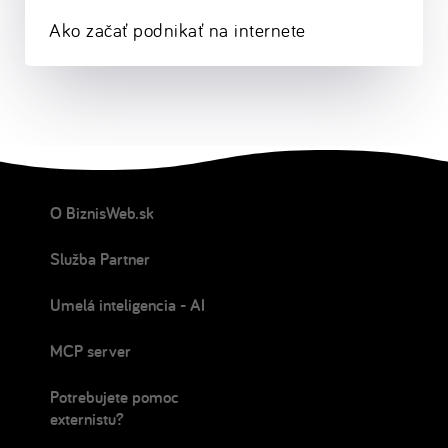
Ako začať podnikať na internete
O BiznisWeb.sk
Služba Partner
Umelá inteligencia - AI
MCP server
Potrebujete pomoc
externistu?