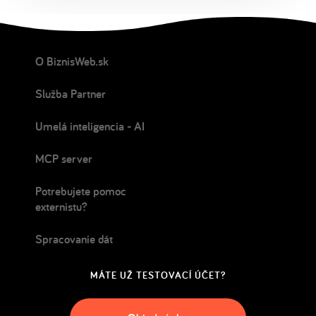
O BiznisWeb.sk
Služba Partner
Umelá inteligencia - AI
MCP server
Potrebujete pomoc
externistu?
Spracovanie dát
MÁTE UŽ TESTOVACÍ ÚČET?