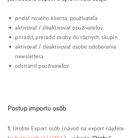
pridať nového klienta, používateľa
aktivovať / deaktivovať používateľov
priradiť, preradiť osoby do rôznych skupín
aktivovať / deaktivovať osobe odoberanie
newslettera
odstrániť používateľov
Postup importu osôb
1.
Urobte Export osôb (návod na export nájdete
tu:
biznisweb.sk/a/151
) - vyberte "
Osoby".