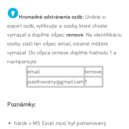
Hromadné odstránenie osôb:
Urobte si
export osôb, vyfiltrujte si osoby, ktoré chcete
vymazať a doplňte stĺpec
remove
. Na identifikáciu
osoby stačí len stĺpec email, ostatné môžete
vymazať. Do stĺpca remove doplňte hodnotu 1 a
naimportujte.
email
remove
jozefnovotny@gmail.com
1
Poznámky:
hárok v MS Excel musí byť pomenovaný