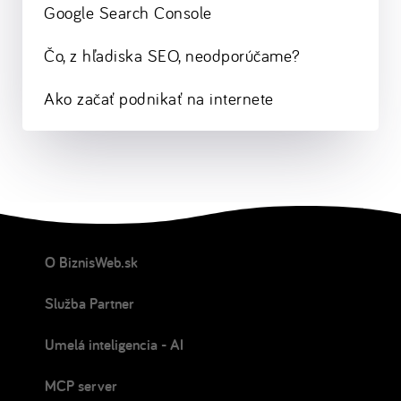
Google Search Console
Čo, z hľadiska SEO, neodporúčame?
Ako začať podnikať na internete
O BiznisWeb.sk
Služba Partner
Umelá inteligencia - AI
MCP server