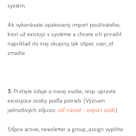
systém.
Ak vykonávate opakovaný import používateľov,
ktorí už existujú v systéme a chcete ich priradiť
napríklad do inej skupiny, tak stlpec user_id
zmažte.
3.
Pridajte údaje o novej osobe, resp. upravte
existujúce osoby podľa potrieb. (Význam
jednotlivých stĺpcov:
viď návod - export osôb
)
Stĺpce active, newsletter a group_assign vyplňte