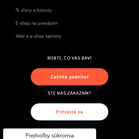
% zľavy a bonusy
E-shop na prenájom
Web a e-shop šablóny
ROBTE, ČO VÁS BAVÍ
Začnite podnikať
STE NÁŠ ZÁKAZNÍK?
Prihláste sa
Predvoľby súkromia