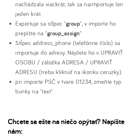
nachádzala viackrát, tak sa naimportuje len
jeden krát.
Exportuje sa stĺpec "
group
", v importe ho
prepíšte na "
group_assign
"
Stĺpec address_phone (telefónne číslo) sa
importuje do adresy. Nájdete ho v UPRAVIŤ
OSOBU / záložka ADRESA / UPRAVIŤ
ADRESU (treba kliknúť na ikonku ceruzky).
pri importe PSČ v tvare 01234, zmeňte typ
bunky na "text"
Chcete sa ešte na niečo opýtať? Napíšte
nám: