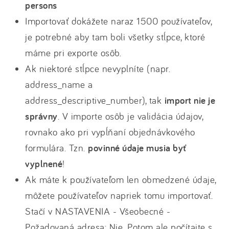
persons
Importovať dokážete naraz 1500 používateľov,
je potrebné aby tam boli všetky stĺpce, ktoré
máme pri exporte osôb.
Ak niektoré stĺpce nevyplníte (napr.
address_name a
address_descriptive_number), tak
import nie je
správny
. V importe osôb je validácia údajov,
rovnako ako pri vypĺňaní objednávkového
formulára. Tzn.
povinné údaje musia byť
vyplnené
!
Ak máte k používateľom len obmedzené údaje,
môžete používateľov napriek tomu importovať.
Stačí v NASTAVENIA - Všeobecné -
Požadovaná adresa: Nie. Potom ale počítajte s