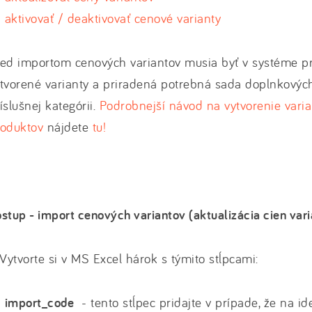
aktivovať / deaktivovať cenové varianty
ed importom cenových variantov musia byť v systéme pr
tvorené varianty a priradená potrebná sada doplnkových
íslušnej kategórii.
Podrobnejší návod na vytvorenie vari
roduktov
nájdete
tu!
stup - import cenových variantov (aktualizácia cien var
 Vytvorte si v MS Excel hárok s týmito stĺpcami:
import_code
- tento stĺpec pridajte v prípade, že na id