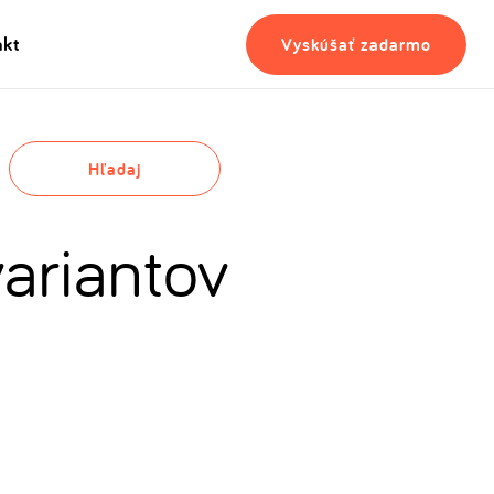
akt
Vyskúšať zadarmo
Hľadaj
ariantov