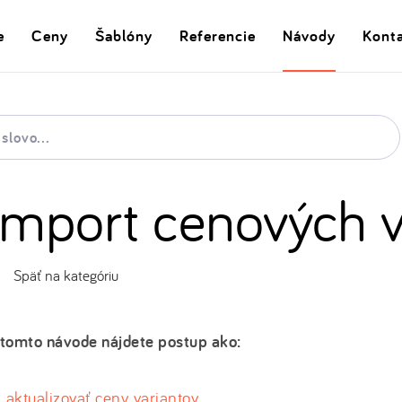
e
Ceny
Šablóny
Referencie
Návody
Kont
Import cenových v
Späť na kategóriu
tomto návode nájdete postup ako:
aktualizovať ceny variantov