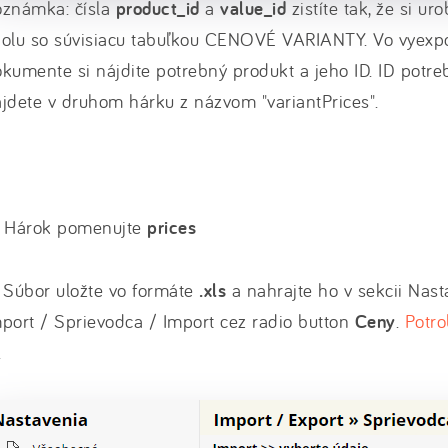
oznámka: čísla
product_id
a
value_id
zistíte tak, že si ur
polu so súvisiacu tabuľkou CENOVÉ VARIANTY. Vo vyex
kumente si nájdite potrebný produkt a jeho ID. ID potre
jdete v druhom hárku z názvom "variantPrices".
Hárok pomenujte
prices
Súbor uložte vo formáte
.xls
a nahrajte ho v sekcii Nast
port / Sprievodca / Import cez radio button
Ceny
.
Potro
.