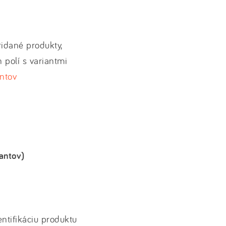
idané produkty,
 polí s variantmi
antov
iantov)
entifikáciu produktu