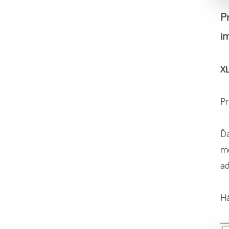
P
i
XL
Pr
Ďa
mô
ad
H