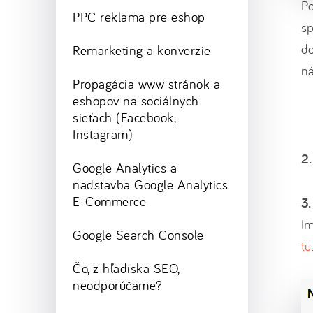
P
PPC reklama pre eshop
s
do
Remarketing a konverzie
ná
Propagácia www stránok a
eshopov na sociálnych
sieťach (Facebook,
Instagram)
2.
Google Analytics a
nadstavba Google Analytics
E-Commerce
3.
Im
Google Search Console
tu
Čo, z hľadiska SEO,
neodporúčame?