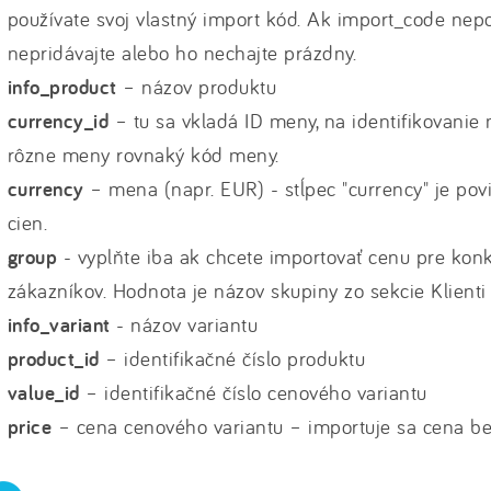
používate svoj vlastný import kód. Ak import_code nepo
nepridávajte alebo ho nechajte prázdny.
info_product
– názov produktu
currency_id
– tu sa vkladá ID meny, na identifikovanie
rôzne meny rovnaký kód meny.
currency
– mena (napr. EUR) - stĺpec "currency" je povin
cien.
group
- vyplňte iba ak chcete importovať cenu pre kon
zákazníkov. Hodnota je názov skupiny zo sekcie Klienti 
info_variant
- názov variantu
product_id
– identifikačné číslo produktu
value_id
– identifikačné číslo cenového variantu
price
– cena cenového variantu – importuje sa cena b