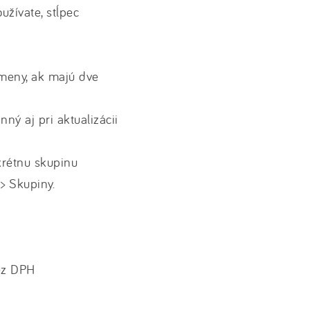
užívate, stĺpec
 meny, ak majú dve
ný aj pri aktualizácii
krétnu skupinu
> Skupiny.
ez DPH