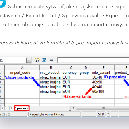
Súbor nemusíte vytvárať, ak si najskôr urobíte export
stavenia / Export,Import / Sprievodca zvolíte
Export
a n
port cien obsahuje potrebné stĺpce na import cenových 
orový dokument vo formáte XLS pre import cenových va