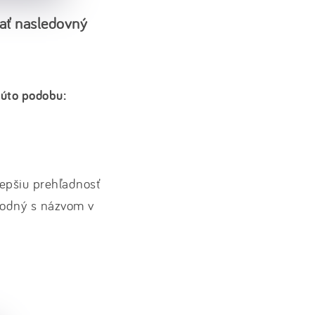
nať nasledovný
kúto podobu:
 lepšiu prehľadnosť
zhodný s názvom v