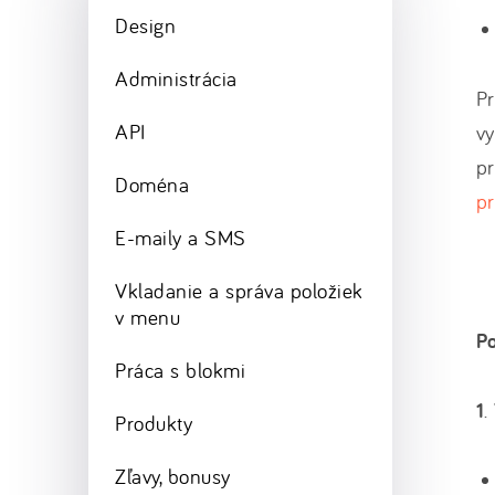
Design
Administrácia
Pr
API
vy
pr
Doména
p
E-maily a SMS
Vkladanie a správa položiek
v menu
Po
Práca s blokmi
1
.
Produkty
Zľavy, bonusy