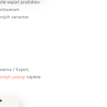
obíte export produktov
portovanom
bných variantov
avenia / Export,
bnejší postup
nájdete