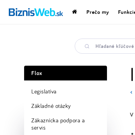
Prečo my
Funkci
Domovská
stránka
Hľadané
kľúčové
slovo
Flox
Legislatíva
Základné otázky
V 
Zákaznícka podpora a
servis