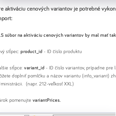
re aktiváciu cenových variantov je potrebné vyko
mport:
S súbor na aktiváciu cenových variantov by mal mať ta
vý stĺpec:
product_id
- ID číslo produktu
lšie stĺpce:
variant_id
- ID číslo variantov, prípadne pre
žete doplniť pomlčku a názov variantu (info_variant) 
ministrácii. (napr. 212-veľkosť XXL)
árok pomenujte
variantPrices.