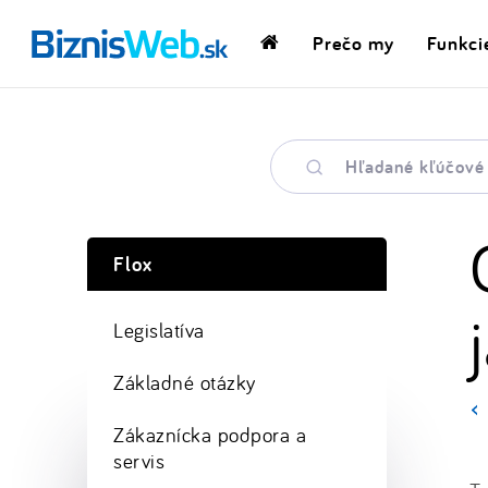
Prečo my
Funkci
Domovská
stránka
Hľadané
kľúčové
slovo
Flox
Legislatíva
Základné otázky
Zákaznícka podpora a
servis