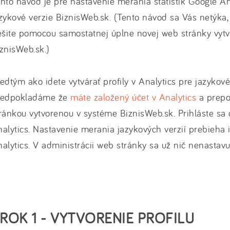
nto návod je pre nastavenie merania štatistík Google Ana
zykové verzie BiznisWeb.sk. (Tento návod sa Vás netýka,
ešite pomocou samostatnej úplne novej web stránky vytv
znisWeb.sk.)
edtým ako idete vytvárať profily v Analytics pre jazykové
redpokladáme že
máte založený účet v Analytics
a prepo
ránkou vytvorenou v systéme BiznisWeb.sk. Prihláste sa
alytics. Nastavenie merania jazykových verzií prebieha 
alytics. V administrácii web stránky sa už nič nenastavu
ROK 1 - VYTVORENIE PROFILU