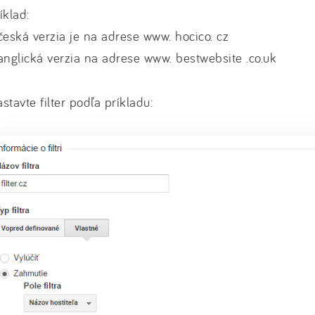
íklad:
česká verzia je na adrese www. hocico. cz
anglická verzia na adrese www. bestwebsite .co.uk
stavte filter podľa príkladu: