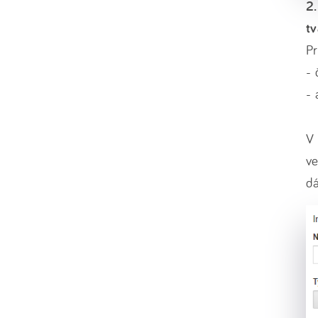
2.
tv
Pr
- 
- 
V 
ve
dá