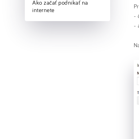
Ako začať podnikať na
Pr
internete
- 
- 
Na