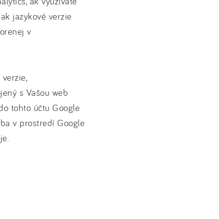
lytics, ak využívate
 ak jazykové verzie
orenej v
 verzie,
jený s Vašou web
 do tohto účtu Google
iba v prostredí Google
je.