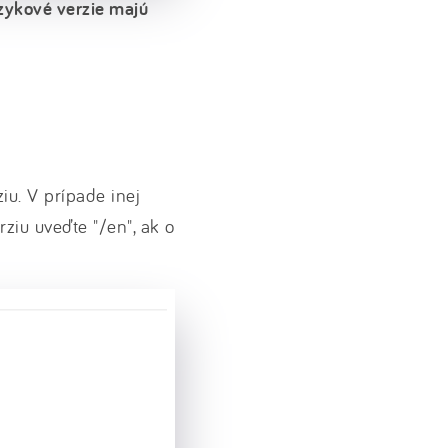
zykové verzie majú
iu. V prípade inej
ziu uveďte "/en", ak o