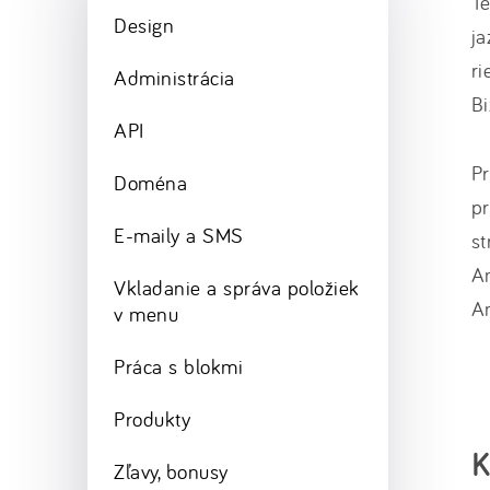
Te
Design
ja
ri
Administrácia
Bi
API
Pr
Doména
p
E-maily a SMS
st
An
Vkladanie a správa položiek
An
v menu
Práca s blokmi
Produkty
K
Zľavy, bonusy