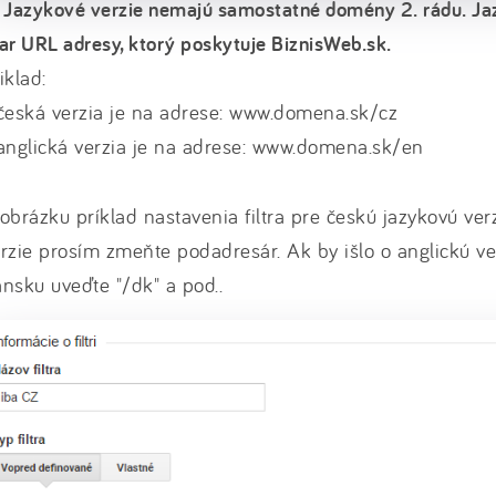
 Jazykové verzie nemajú samostatné domény 2. rádu. Ja
ar URL adresy, ktorý poskytuje BiznisWeb.sk.
iklad:
česká verzia je na adrese: www.domena.sk/cz
anglická verzia je na adrese: www.domena.sk/en
obrázku príklad nastavenia filtra pre českú jazykovú verz
rzie prosím zmeňte podadresár. Ak by išlo o anglickú ver
nsku uveďte "/dk" a pod..