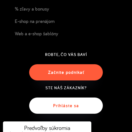
% zľavy a bonusy
E-shop na prenájom
Web a e-shop šablóny
ROBTE, ČO VÁS BAVÍ
Začnite podnikať
STE NÁŠ ZÁKAZNÍK?
Prihláste sa
Predvoľby súkromia