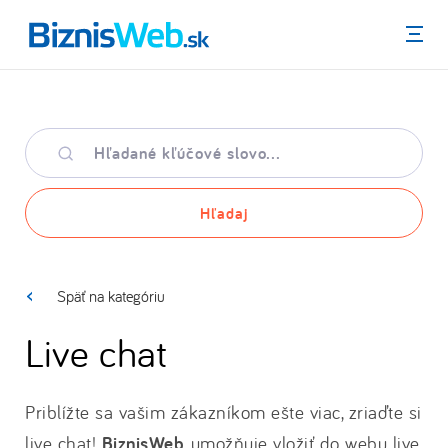
Menu
Hľadané
kľúčové
slovo
Hľadaj
Späť na kategóriu
Live chat
Priblížte sa vašim zákazníkom ešte viac, zriaďte si
live chat!
BiznisWeb
umožňuje vložiť do webu live