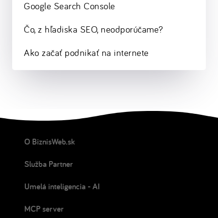
Google Search Console
Čo, z hľadiska SEO, neodporúčame?
Ako začať podnikať na internete
O BiznisWeb.sk
Služba Partner
Umelá inteligencia - AI
MCP server