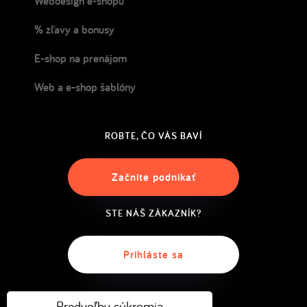
Webdesign e-shopu
% zľavy a bonusy
E-shop na prenájom
Web a e-shop šablóny
ROBTE, ČO VÁS BAVÍ
Začnite podnikať
STE NÁŠ ZÁKAZNÍK?
Prihláste sa
Predvoľby súkromia