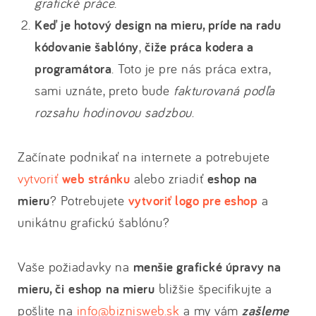
grafické práce
.
Keď je hotový design na mieru, príde na radu
kódovanie šablóny
,
čiže práca kodera a
programátora
. Toto je pre nás práca extra,
sami uznáte, preto bude
fakturovaná podľa
rozsahu hodinovou sadzbou
.
Začínate podnikať na internete a potrebujete
vytvoriť
web stránku
alebo zriadiť
eshop na
mieru
? Potrebujete
vytvoriť logo pre eshop
a
unikátnu grafickú šablónu?
Vaše požiadavky na
menšie grafické úpravy na
mieru, či
eshop
na mieru
bližšie špecifikujte a
pošlite na
info@biznisweb.sk
a my vám
zašleme