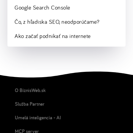
Google Search Console
Čo, z hľadiska SEO, neodporúčame?
Ako začať podnikať na internete
O BiznisWeb.sk
Služba Partner
Umelá inteligencia - AI
MCP server