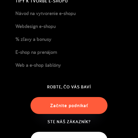
TIPY K TVORBE E-SHOPU
Návod na vytvorenie e-shopu
Webdesign e-shopu
% zľavy a bonusy
E-shop na prenájom
Web a e-shop šablóny
ROBTE, ČO VÁS BAVÍ
Začnite podnikať
STE NÁŠ ZÁKAZNÍK?