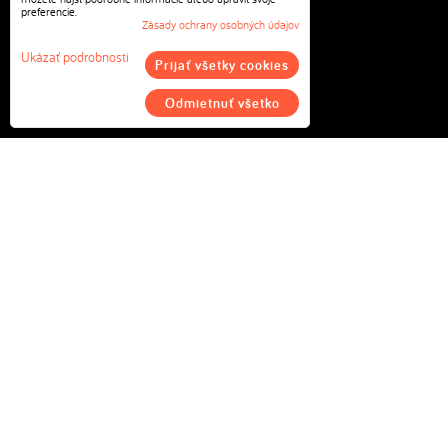
preferencie.
Webdesign e-shopu
Zásady ochrany osobných údajov
Ukázať podrobnosti
Prijať všetky cookies
% zľavy a bonusy
Odmietnuť všetko
E-shop na prenájom
Web a e-shop šablóny
ROBTE, ČO VÁS BAVÍ
Začnite podnikať
STE NÁŠ ZÁKAZNÍK?
Prihláste sa