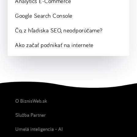
Analytics E-Commerce
Google Search Console
Čo, z hľadiska SEO, neodporúčame?
Ako začať podnikať na internete
O BiznisWeb.sk
Služba Partner
Umelá inteligencia - AI