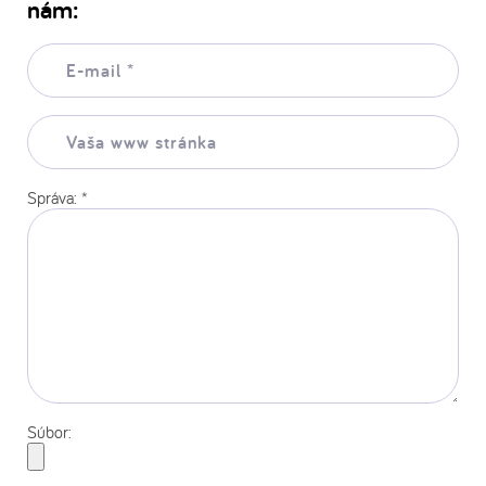
nám:
E-
mail:
*
Vaša
www
stránka:
Správa:
*
Súbor: