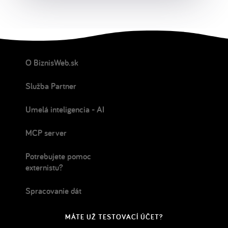
O BiznisWeb.sk
Služba Partner
Umelá inteligencia - AI
MCP server
Potrebujete pomoc
externistu?
Spracovanie dát
MÁTE UŽ TESTOVACÍ ÚČET?