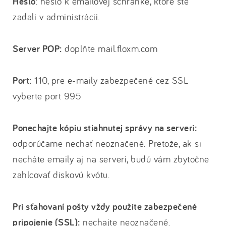
Heslo
: heslo k emailovej schránke, ktoré ste
zadali v administrácii.
Server POP:
doplňte mail.floxm.com
Port:
110, pre e-maily zabezpečené cez SSL
vyberte port 995
Ponechajte kópiu stiahnutej správy na serveri:
odporúčame nechať neoznačené. Pretože, ak si
necháte emaily aj na serveri, budú vám zbytočne
zahlcovať diskovú kvótu.
Pri sťahovaní pošty vždy použite zabezpečené
pripojenie (SSL):
nechajte neoznačené.