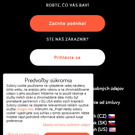
ROBTE, ČO VÁS BAVÍ
Začnite podnikať
STE NÁŠ ZÁKAZNÍK?
Prihláste sa
Predvoľby súkromia
Súbory cookie používame na vylepšenie vašej návštevy
Predvoľby súkromia
Ochrana osobných údajov
tohto webu, na analýzu jeho výkonu a na zhromažďovanie
údajov o jeho používaní. Môžeme na to použiť nástroje a
služby tretích strán a zhromaždené dáta môžu byť
prenášané partnerom v EÚ, USA alebo iných krajinách.
Obchodné podmienky
Odstúpenie od zmluvy
Súbory cookies na zlepšenie relevantnosti reklám využíva
služba
Google Ads
. Kliknutím na „Prijať všetky súbory
cookie" vyjadrujete svoj súhlas s týmto spracovaním. Nižšie
Kontakt
Czech (CZ)
môžete nájsť podrobné informácie alebo upraviť svoje
preferencie.
Slovak (SK)
Zásady ochrany osobných údajov
English (US)
Ukázať podrobnosti