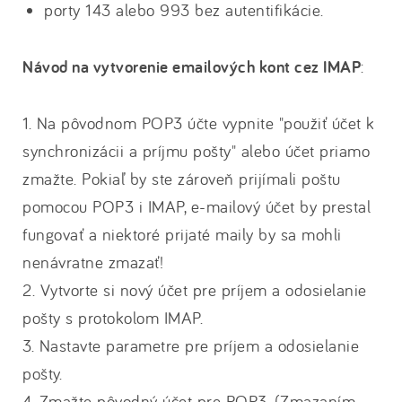
porty 143 alebo 993 bez autentifikácie.
Návod na vytvorenie emailových kont cez IMAP
:
1. Na pôvodnom POP3 účte vypnite "použiť účet k
synchronizácii a príjmu pošty" alebo účet priamo
zmažte. Pokiaľ by ste zároveň prijímali poštu
pomocou POP3 i IMAP, e-mailový účet by prestal
fungovať a niektoré prijaté maily by sa mohli
nenávratne zmazať!
2. Vytvorte si nový účet pre príjem a odosielanie
pošty s protokolom IMAP.
3. Nastavte parametre pre príjem a odosielanie
pošty.
4. Zmažte pôvodný účet pre POP3. (Zmazaním