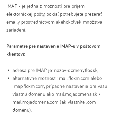
IMAP - je jedna z možností pre príjem
elektornickej pošty, pokiaľ potrebujete prezerať
emaily prostredníctvom akéhokoľvek množstva
zariadení.
Parametre pre nastavenie IMAP-u v poštovom
klientovi
:
adresa pre IMAP je: nazov-domeny.flox.sk,
alternatívne možnosti: mail.floxm.com alebo
imap.floxm.com, prípadne nastavenie pre vašu
vlastnú doménu ako mail.mojadomena.sk /
mail.mojadomena.com (ak vlastníte .com
doménu),