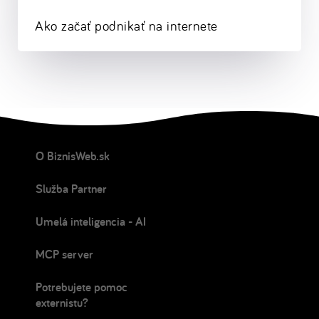
Ako začať podnikať na internete
O BiznisWeb.sk
Služba Partner
Umelá inteligencia - AI
MCP server
Potrebujete pomoc
externistu?