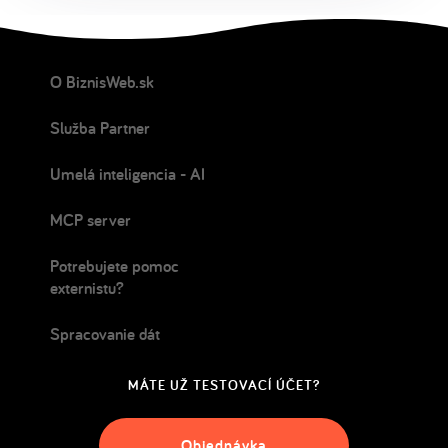
O BiznisWeb.sk
Služba Partner
Umelá inteligencia - AI
MCP server
Potrebujete pomoc
externistu?
Spracovanie dát
MÁTE UŽ TESTOVACÍ ÚČET?
Objednávka