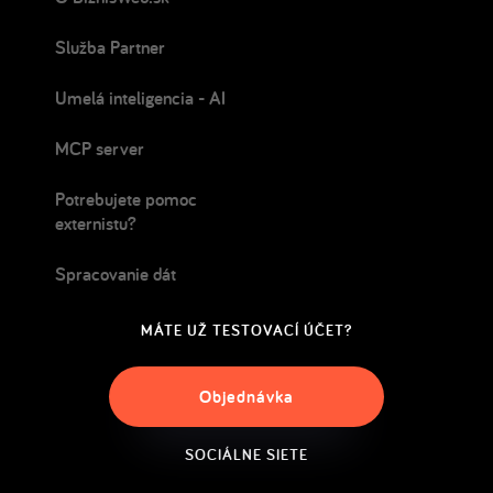
Služba Partner
Umelá inteligencia - AI
MCP server
Potrebujete pomoc
externistu?
Spracovanie dát
MÁTE UŽ TESTOVACÍ ÚČET?
Objednávka
SOCIÁLNE SIETE