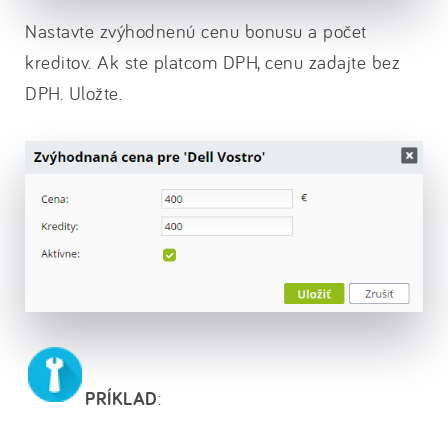
Nastavte zvýhodnenú cenu bonusu a počet
kreditov. Ak ste platcom DPH, cenu zadajte bez
DPH. Uložte.
PRÍKLAD
: