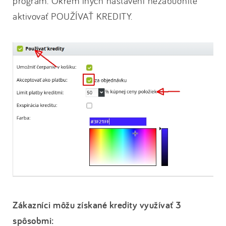
program. Okrem iných nastavení nezabudnite
aktivovať POUŽÍVAŤ KREDITY.
Zákazníci môžu získané kredity využívať 3
spôsobmi: