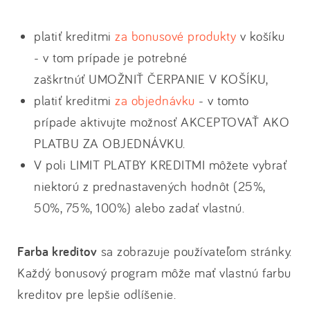
platiť kreditmi
za bonusové produkty
v košíku
- v tom prípade je potrebné
zaškrtnúť UMOŽNIŤ ČERPANIE V KOŠÍKU,
platiť kreditmi
za objednávku
- v tomto
prípade aktivujte možnosť AKCEPTOVAŤ AKO
PLATBU ZA OBJEDNÁVKU.
V poli LIMIT PLATBY KREDITMI môžete vybrať
niektorú z prednastavených hodnôt (25%,
50%, 75%, 100%) alebo zadať vlastnú.
Farba kreditov
sa zobrazuje používateľom stránky.
Každý bonusový program môže mať vlastnú farbu
kreditov pre lepšie odlíšenie.