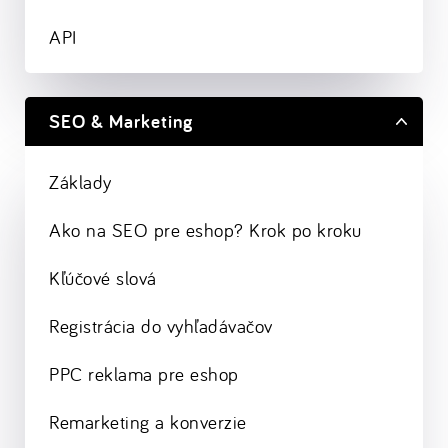
API
SEO & Marketing
Základy
Ako na SEO pre eshop? Krok po kroku
Kľúčové slová
Registrácia do vyhľadávačov
PPC reklama pre eshop
Remarketing a konverzie