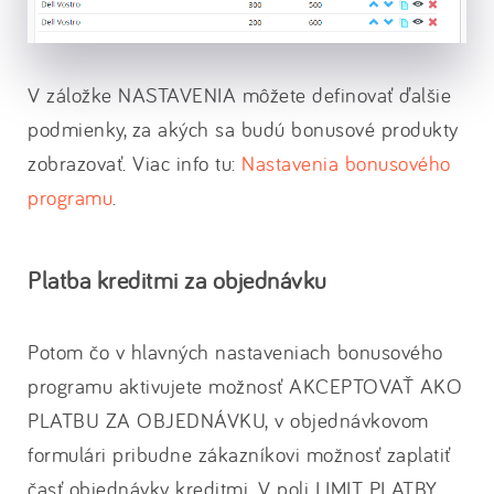
V záložke NASTAVENIA môžete definovať ďalšie
podmienky, za akých sa budú bonusové produkty
zobrazovať. Viac info tu:
Nastavenia bonusového
programu
.
Platba kreditmi za objednávku
Potom čo v hlavných nastaveniach bonusového
programu aktivujete možnosť AKCEPTOVAŤ AKO
PLATBU ZA OBJEDNÁVKU, v objednávkovom
formulári pribudne zákazníkovi možnosť zaplatiť
časť objednávky kreditmi. V poli LIMIT PLATBY