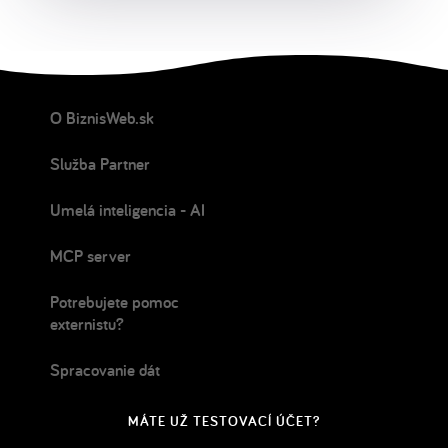
O BiznisWeb.sk
Služba Partner
Umelá inteligencia - AI
MCP server
Potrebujete pomoc
externistu?
Spracovanie dát
MÁTE UŽ TESTOVACÍ ÚČET?