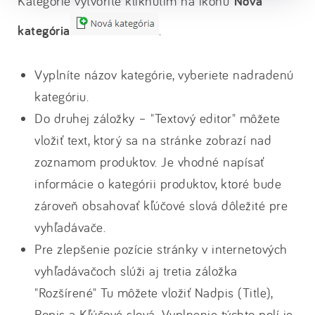
Kategórie vytvoríte kliknutím na ikonu
Nová
kategória
.
Vyplníte názov kategórie, vyberiete nadradenú
kategóriu.
Do druhej záložky – "Textový editor" môžete
vložiť text, ktorý sa na stránke zobrazí nad
zoznamom produktov. Je vhodné napísať
informácie o kategórii produktov, ktoré bude
zároveň obsahovať kľúčové slová dôležité pre
vyhľadávače.
Pre zlepšenie pozície stránky v internetových
vyhľadávačoch slúži aj tretia záložka
"Rozšírené" Tu môžete vložiť Nadpis (Title),
Popis a Kľúčové slová. Vyplnenie týchto polí je