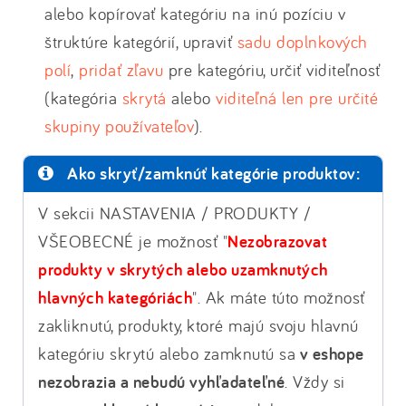
alebo kopírovať kategóriu na inú pozíciu v
štruktúre kategórií, upraviť
sadu doplnkových
polí
,
pridať zľavu
pre kategóriu, určiť viditeľnosť
(kategória
skrytá
alebo
viditeľná len pre určité
skupiny používateľov
).
Ako skryť/zamknúť kategórie produktov:
V sekcii NASTAVENIA / PRODUKTY /
VŠEOBECNÉ je možnosť "
Nezobrazovat
produkty v skrytých alebo uzamknutých
hlavných kategóriách
". Ak máte túto možnosť
zakliknutú, produkty, ktoré majú svoju hlavnú
kategóriu skrytú alebo zamknutú sa
v eshope
nezobrazia a nebudú vyhľadateľné
. Vždy si