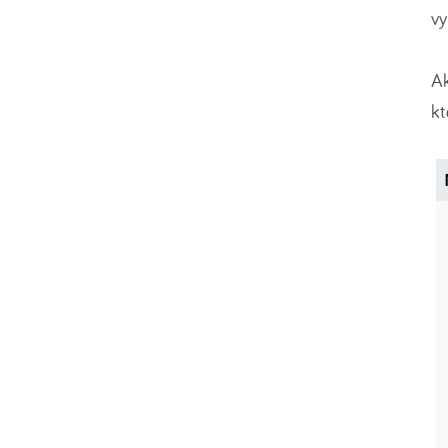
v
A
kt