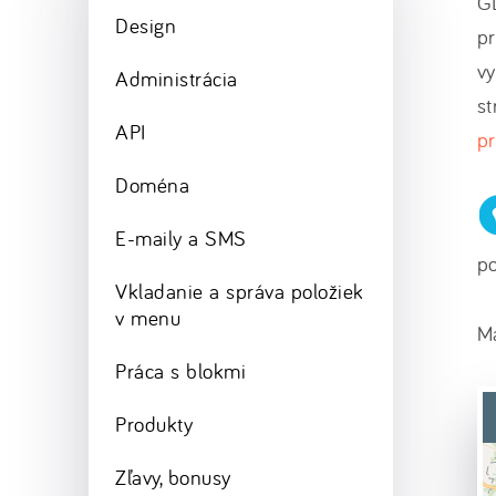
GL
Design
pr
vy
Administrácia
st
API
p
Doména
E-maily a SMS
po
Vkladanie a správa položiek
v menu
M
Práca s blokmi
Produkty
Zľavy, bonusy