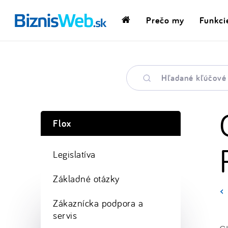
Prečo my
Funkci
Domovská
stránka
Hľadané
kľúčové
slovo
Flox
Legislatíva
Základné otázky
Zákaznícka podpora a
servis