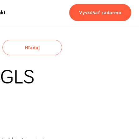
akt
Vyskúšať zadarmo
Hľadaj
 GLS