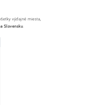
všetky výdajné miesta,
na Slovensku
.