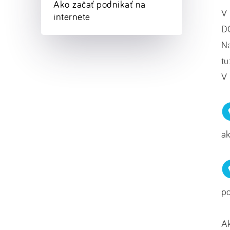
Ako začať podnikať na
V
internete
D
N
tu
V
a
p
A