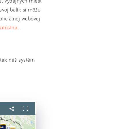
eť výdajných miest
 svoj balík si môžu
oficiálnej webovej
zitostna-
, tak náš systém