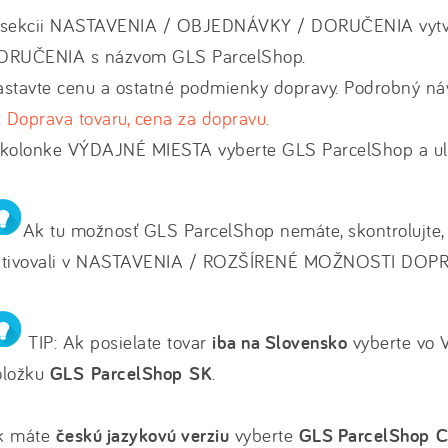
 sekcii NASTAVENIA / OBJEDNÁVKY / DORUČENIA vy
ORUČENIA s názvom GLS ParcelShop.
astavte cenu a ostatné podmienky dopravy. Podrobný ná
:
Doprava tovaru, cena za dopravu.
 kolonke VÝDAJNÉ MIESTA vyberte GLS ParcelShop a ul
Ak tu možnosť GLS ParcelShop nemáte, skontrolujte, č
ktivovali v NASTAVENIA / ROZŠÍRENÉ MOŽNOSTI DOPR
TIP: Ak posielate tovar
iba na Slovensko
vyberte vo
oložku
GLS ParcelShop SK
.
k máte
českú jazykovú verziu
vyberte
GLS ParcelShop 