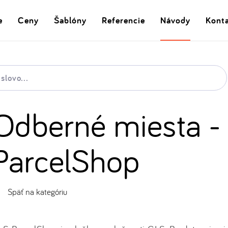
e
Ceny
Šablóny
Referencie
Návody
Kont
Odberné miesta -
ParcelShop
Späť na kategóriu