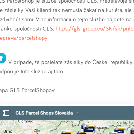
S ParcelShop je služba spoločnosti GLS. Predstavuje si
e zásielky. Vaši klienti tak nemusia čakať na kuriéra, ale
zdvihnúť sami. Viac informácii o tejto službe nájdete na 
ránke spoločnosti GLS:
https://gls-group.eu/SK/sk/prile
reprava/parcelshopy
V prípade, že posielate zásielky do Českej republiky
dporuje túto službu aj tam.
apa GLS ParcelShopov: