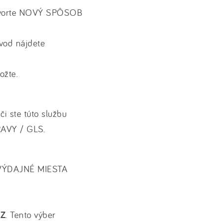
tvorte NOVÝ SPÔSOB
vod nájdete
ožte.
i ste túto službu
AVY / GLS.
 VÝDAJNÉ MIESTA
CZ
. Tento výber